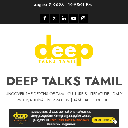
Skip
August 7, 2026
12:25:22 PM
to
content
Facebook
Twitter
Linkedin
Youtube
Instagram
DEEP TALKS TAMIL
UNCOVER THE DEPTHS OF TAMIL CULTURE & LITERATURE | DAILY
Tamil Motivat
MOTIVATIONAL INSPIRATION | TAMIL AUDIOBOOKS
சிறப்பு கட்டுரை
Tamil Motivation Videos
வெற்றி உனதே
மர்மங்கள்
ச
வே
பல்லா
ஒரு