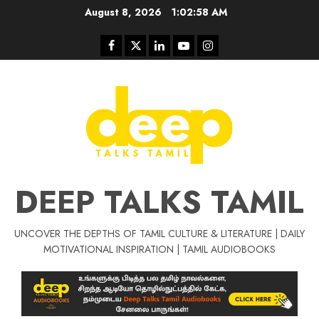
Skip
August 8, 2026
1:02:59 AM
to
content
Facebook
Twitter
Linkedin
Youtube
Instagram
DEEP TALKS TAMIL
UNCOVER THE DEPTHS OF TAMIL CULTURE & LITERATURE | DAILY
Tamil Motivat
MOTIVATIONAL INSPIRATION | TAMIL AUDIOBOOKS
சிறப்பு கட்டுரை
Tamil Motivation Videos
வெற்றி உனதே
மர்மங்கள்
ச
வே
பல்லா
ஒரு