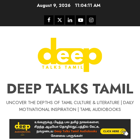
Skip
August 9, 2026
11:04:12 AM
to
content
Facebook
Twitter
Linkedin
Youtube
Instagram
DEEP TALKS TAMIL
UNCOVER THE DEPTHS OF TAMIL CULTURE & LITERATURE | DAILY
Tamil Motivat
MOTIVATIONAL INSPIRATION | TAMIL AUDIOBOOKS
சிறப்பு கட்டுரை
Tamil Motivation Videos
வெற்றி உனதே
மர்மங்கள்
ச
வே
பல்லா
ஒரு