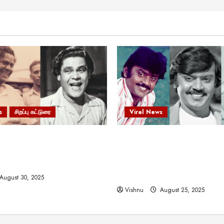
s
சிறப்பு கட்டுரை
Viral News
 வலிமையால் உயர்ந்த
விஜயகாந்த்: 50க்கும் மேற்பட்
ிருஷ்ணன்: கலைவாணரின்
இயக்குநர்களுக்கு வாய்ப்பளி
ல் ஒரு சிலிர்ப்பூட்டும் பார்வை
நடிகர்! தமிழ் சினிமா வரலாற்ற
சாதனையா?
August 30, 2025
Vishnu
August 25, 2025