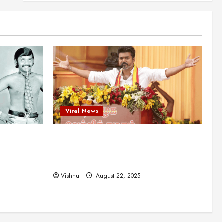
என்.எஸ்.கிருஷ்ணன்:
கலைவாணரின் நினைவு நாளில்
ஒரு சிலிர்ப்பூட்டும் பார்வை
2
August 30, 2025
Viral News
விஜயகாந்த்: 50க்கும் மேற்பட்ட
புதுமுக இயக்குநர்களுக்கு
வாய்ப்பளித்த ஒரே நடிகர்! தமிழ்
சினிமா வரலாற்றில் இது ஒரு
3
சாதனையா?
Viral News
Viral News
August 25, 2025
விஜய் தவெக மாநாட்டில் சொன்ன
ட புதுமுக
விஜய் தவெக மாநாட்டில் சொன்ன குட்டிக்
குட்டிக் கதை! அதன்
பின்னணியில் உள்ள ஆழ்ந்த
த்த ஒரே
கதை! அதன் பின்னணியில் உள்ள ஆழ்ந்த
அரசியல் அர்த்தம் என்ன?
4
ில் இது ஒரு
அரசியல் அர்த்தம் என்ன?
August 22, 2025
Vishnu
August 22, 2025
சிறப்பு கட்டுரை
சுவாரசிய தகவல்கள்
மெட்ராஸ் தினத்தின்
சுவாரஸ்யமான உண்மைகள்!
நீங்கள் அறியாத ரகசியங்கள்!