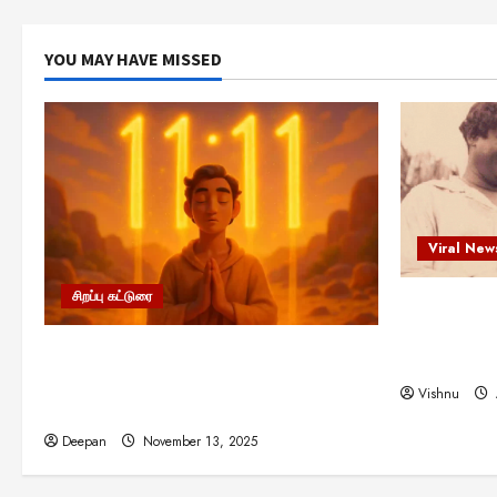
YOU MAY HAVE MISSED
Viral New
சிறப்பு கட்டுரை
எளிமையின்
என்.எஸ்.க
11:11 என்பதன் அர்த்தம் என்ன?
நினைவு நாளி
பிரபஞ்சம் உங்களுக்கு அனுப்பும் ரகசிய
Vishnu
குறியீடு இதுவாக இருக்கலாம்!
Deepan
November 13, 2025