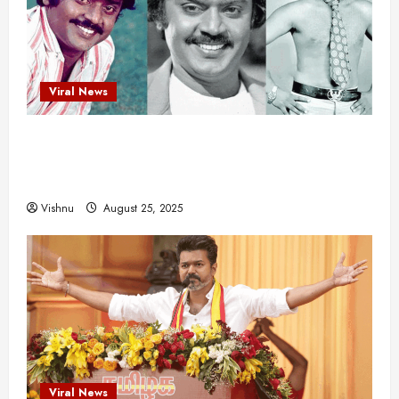
யா
?
August
Viral News
25,
2025
விஜயகாந்த்: 50க்கும் மேற்பட்ட புதுமுக
இயக்குநர்களுக்கு வாய்ப்பளித்த ஒரே நடிகர்! தமிழ்
சினிமா வரலாற்றில் இது ஒரு சாதனையா?
Vishnu
August 25, 2025
Viral News