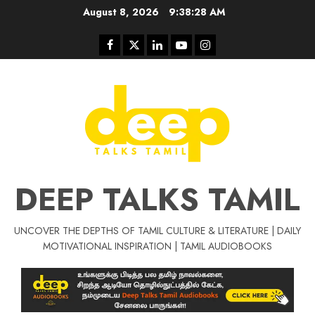
Skip
August 8, 2026
9:38:29 AM
to
content
Facebook
Twitter
Linkedin
Youtube
Instagram
DEEP TALKS TAMIL
UNCOVER THE DEPTHS OF TAMIL CULTURE & LITERATURE | DAILY
Tamil Motivat
MOTIVATIONAL INSPIRATION | TAMIL AUDIOBOOKS
சிறப்பு கட்டுரை
Tamil Motivation Videos
வெற்றி உனதே
மர்மங்கள்
ச
வே
பல்லா
ஒரு