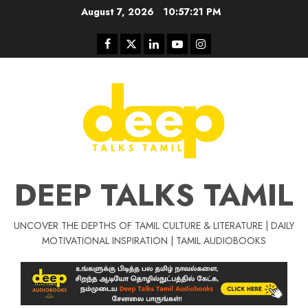
Skip
August 7, 2026
10:57:21 PM
to
content
Facebook
Twitter
Linkedin
Youtube
Instagram
DEEP TALKS TAMIL
UNCOVER THE DEPTHS OF TAMIL CULTURE & LITERATURE | DAILY
Tamil Motivat
MOTIVATIONAL INSPIRATION | TAMIL AUDIOBOOKS
சிறப்பு கட்டுரை
Tamil Motivation Videos
வெற்றி உனதே
மர்மங்கள்
ச
வே
பல்லா
ஒரு