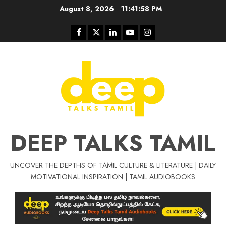
Skip
August 8, 2026
11:41:58 PM
to
content
Facebook
Twitter
Linkedin
Youtube
Instagram
DEEP TALKS TAMIL
UNCOVER THE DEPTHS OF TAMIL CULTURE & LITERATURE | DAILY
Tamil Motivat
MOTIVATIONAL INSPIRATION | TAMIL AUDIOBOOKS
சிறப்பு கட்டுரை
Tamil Motivation Videos
வெற்றி உனதே
மர்மங்கள்
ச
வே
பல்லா
ஒரு