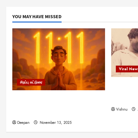
YOU MAY HAVE MISSED
Viral New
சிறப்பு கட்டுரை
எளிமையின்
என்.எஸ்.க
11:11 என்பதன் அர்த்தம் என்ன?
நினைவு நாளி
பிரபஞ்சம் உங்களுக்கு அனுப்பும் ரகசிய
Vishnu
குறியீடு இதுவாக இருக்கலாம்!
Deepan
November 13, 2025