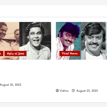
s
சிறப்பு கட்டுரை
Viral News
 வலிமையால் உயர்ந்த
விஜயகாந்த்: 50க்கும் மேற்பட்
ிருஷ்ணன்: கலைவாணரின்
இயக்குநர்களுக்கு வாய்ப்பளி
ல் ஒரு சிலிர்ப்பூட்டும் பார்வை
நடிகர்! தமிழ் சினிமா வரலாற்ற
சாதனையா?
August 30, 2025
Vishnu
August 25, 2025