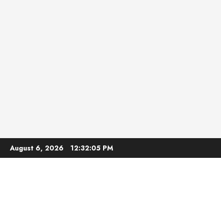
Skip
August 6, 2026
12:32:06 PM
to
content