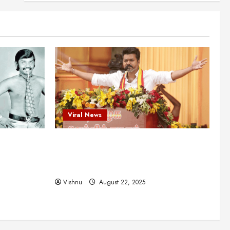
என்.எஸ்.கிருஷ்ணன்:
கலைவாணரின் நினைவு நாளில்
ஒரு சிலிர்ப்பூட்டும் பார்வை
2
August 30, 2025
Viral News
விஜயகாந்த்: 50க்கும் மேற்பட்ட
புதுமுக இயக்குநர்களுக்கு
வாய்ப்பளித்த ஒரே நடிகர்! தமிழ்
சினிமா வரலாற்றில் இது ஒரு
3
சாதனையா?
Viral News
Viral News
August 25, 2025
விஜய் தவெக மாநாட்டில் சொன்ன
ட புதுமுக
விஜய் தவெக மாநாட்டில் சொன்ன குட்டிக்
குட்டிக் கதை! அதன்
பின்னணியில் உள்ள ஆழ்ந்த
த்த ஒரே
கதை! அதன் பின்னணியில் உள்ள ஆழ்ந்த
அரசியல் அர்த்தம் என்ன?
4
ில் இது ஒரு
அரசியல் அர்த்தம் என்ன?
August 22, 2025
Vishnu
August 22, 2025
சிறப்பு கட்டுரை
சுவாரசிய தகவல்கள்
மெட்ராஸ் தினத்தின்
சுவாரஸ்யமான உண்மைகள்!
நீங்கள் அறியாத ரகசியங்கள்!