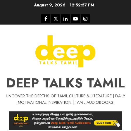
Skip
August 9, 2026
12:52:57 PM
to
content
Facebook
Twitter
Linkedin
Youtube
Instagram
DEEP TALKS TAMIL
UNCOVER THE DEPTHS OF TAMIL CULTURE & LITERATURE | DAILY
Tamil Motivat
MOTIVATIONAL INSPIRATION | TAMIL AUDIOBOOKS
சிறப்பு கட்டுரை
Tamil Motivation Videos
வெற்றி உனதே
மர்மங்கள்
ச
வே
பல்லா
ஒரு