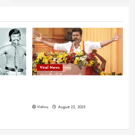
என்.எஸ்.கிருஷ்ணன்:
கலைவாணரின் நினைவு நாளில்
ஒரு சிலிர்ப்பூட்டும் பார்வை
2
August 30, 2025
Viral News
விஜயகாந்த்: 50க்கும் மேற்பட்ட
புதுமுக இயக்குநர்களுக்கு
வாய்ப்பளித்த ஒரே நடிகர்! தமிழ்
சினிமா வரலாற்றில் இது ஒரு
3
சாதனையா?
Viral News
Viral News
August 25, 2025
விஜய் தவெக மாநாட்டில் சொன்ன
ட புதுமுக
விஜய் தவெக மாநாட்டில் சொன்ன குட்டிக்
குட்டிக் கதை! அதன்
பின்னணியில் உள்ள ஆழ்ந்த
த்த ஒரே
கதை! அதன் பின்னணியில் உள்ள ஆழ்ந்த
அரசியல் அர்த்தம் என்ன?
4
ில் இது ஒரு
அரசியல் அர்த்தம் என்ன?
August 22, 2025
Vishnu
August 22, 2025
சிறப்பு கட்டுரை
சுவாரசிய தகவல்கள்
மெட்ராஸ் தினத்தின்
சுவாரஸ்யமான உண்மைகள்!
நீங்கள் அறியாத ரகசியங்கள்!