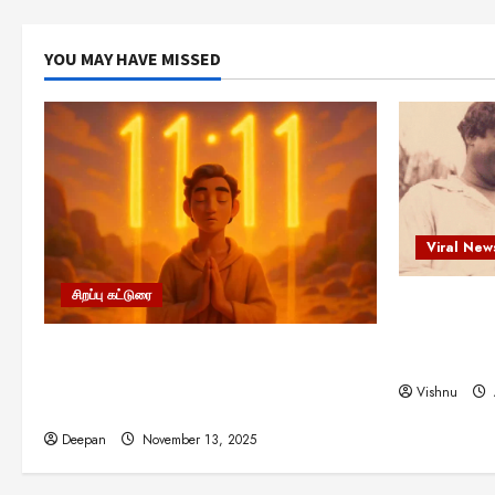
YOU MAY HAVE MISSED
Viral New
சிறப்பு கட்டுரை
எளிமையின்
என்.எஸ்.க
11:11 என்பதன் அர்த்தம் என்ன?
நினைவு நாளி
பிரபஞ்சம் உங்களுக்கு அனுப்பும் ரகசிய
Vishnu
குறியீடு இதுவாக இருக்கலாம்!
Deepan
November 13, 2025