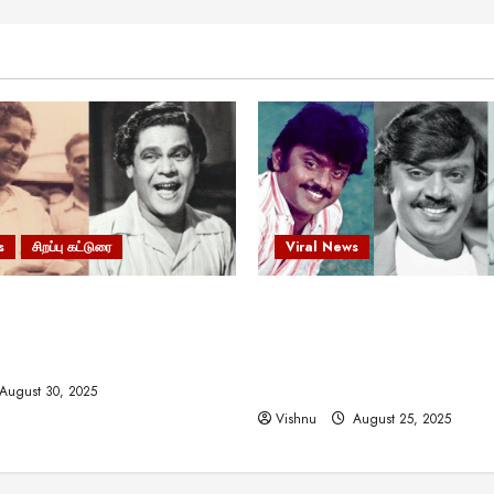
s
சிறப்பு கட்டுரை
Viral News
 வலிமையால் உயர்ந்த
விஜயகாந்த்: 50க்கும் மேற்பட்
ிருஷ்ணன்: கலைவாணரின்
இயக்குநர்களுக்கு வாய்ப்பளி
ல் ஒரு சிலிர்ப்பூட்டும் பார்வை
நடிகர்! தமிழ் சினிமா வரலாற்ற
சாதனையா?
August 30, 2025
Vishnu
August 25, 2025