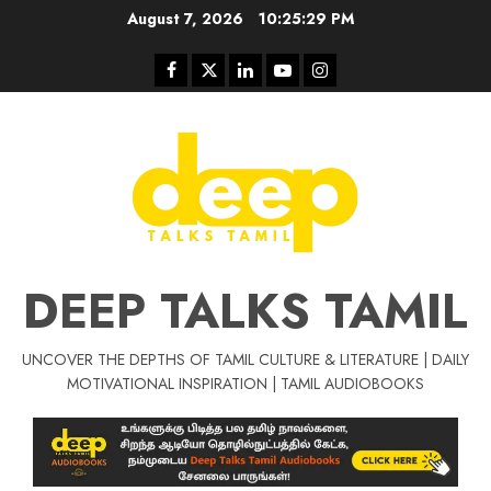
Skip
August 7, 2026
10:25:30 PM
to
content
Facebook
Twitter
Linkedin
Youtube
Instagram
DEEP TALKS TAMIL
UNCOVER THE DEPTHS OF TAMIL CULTURE & LITERATURE | DAILY
Tamil Motivat
MOTIVATIONAL INSPIRATION | TAMIL AUDIOBOOKS
சிறப்பு கட்டுரை
Tamil Motivation Videos
வெற்றி உனதே
மர்மங்கள்
ச
வே
பல்லா
ஒரு