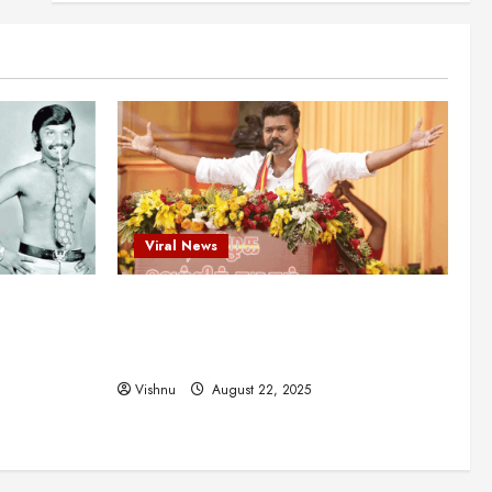
என்.எஸ்.கிருஷ்ணன்:
கலைவாணரின் நினைவு நாளில்
ஒரு சிலிர்ப்பூட்டும் பார்வை
2
August 30, 2025
Viral News
விஜயகாந்த்: 50க்கும் மேற்பட்ட
புதுமுக இயக்குநர்களுக்கு
வாய்ப்பளித்த ஒரே நடிகர்! தமிழ்
சினிமா வரலாற்றில் இது ஒரு
3
சாதனையா?
Viral News
Viral News
August 25, 2025
விஜய் தவெக மாநாட்டில் சொன்ன
ட புதுமுக
விஜய் தவெக மாநாட்டில் சொன்ன குட்டிக்
குட்டிக் கதை! அதன்
பின்னணியில் உள்ள ஆழ்ந்த
த்த ஒரே
கதை! அதன் பின்னணியில் உள்ள ஆழ்ந்த
அரசியல் அர்த்தம் என்ன?
4
ில் இது ஒரு
அரசியல் அர்த்தம் என்ன?
August 22, 2025
Vishnu
August 22, 2025
சிறப்பு கட்டுரை
சுவாரசிய தகவல்கள்
மெட்ராஸ் தினத்தின்
சுவாரஸ்யமான உண்மைகள்!
நீங்கள் அறியாத ரகசியங்கள்!