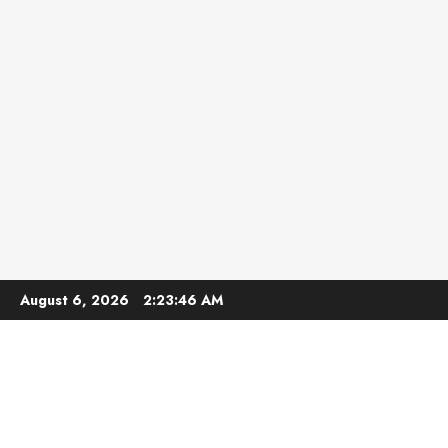
Skip
August 6, 2026
2:23:47 AM
to
content