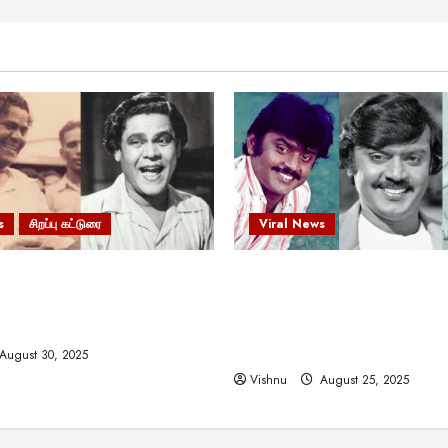
s
சிறப்பு கட்டுரை
Viral News
 வலிமையால் உயர்ந்த
விஜயகாந்த்: 50க்கும் மேற்பட்
ிருஷ்ணன்: கலைவாணரின்
இயக்குநர்களுக்கு வாய்ப்பளி
ல் ஒரு சிலிர்ப்பூட்டும் பார்வை
நடிகர்! தமிழ் சினிமா வரலாற்ற
சாதனையா?
August 30, 2025
Vishnu
August 25, 2025