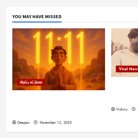
YOU MAY HAVE MISSED
Viral New
சிறப்பு கட்டுரை
எளிமையின்
என்.எஸ்.க
11:11 என்பதன் அர்த்தம் என்ன?
நினைவு நாளி
பிரபஞ்சம் உங்களுக்கு அனுப்பும் ரகசிய
Vishnu
குறியீடு இதுவாக இருக்கலாம்!
Deepan
November 13, 2025