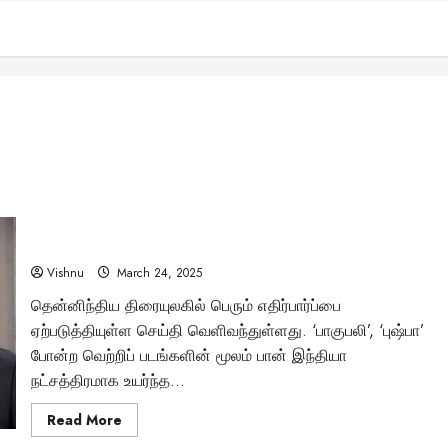
அட்லீ இயக்கத்தில் அல்லு அர்ஜுன் இரட்டை வேடத்தில்
நடிக்கிறாரா? பாரலேல் யூனிவர்ஸ் கதையம்சத்தில் உருவாகும் A6!
Vishnu
March 24, 2025
தென்னிந்திய திரையுலகில் பெரும் எதிர்பார்ப்பை
ஏற்படுத்தியுள்ள செய்தி வெளிவந்துள்ளது. ‘பாகுபலி’, ‘புஷ்பா’
போன்ற வெற்றிப் படங்களின் மூலம் பான் இந்தியா
நட்சத்திரமாக உயர்ந்த...
Read
Read More
more
about