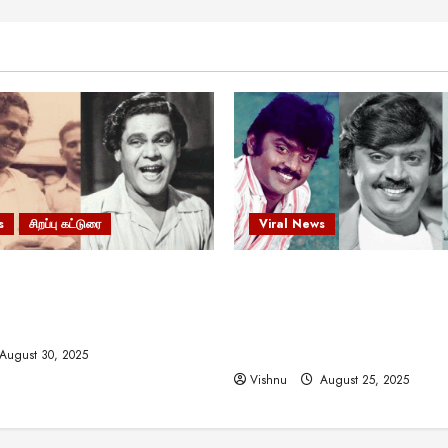
s
சிறப்பு கட்டுரை
Viral News
 வலிமையால் உயர்ந்த
விஜயகாந்த்: 50க்கும் மேற்பட்
ிருஷ்ணன்: கலைவாணரின்
இயக்குநர்களுக்கு வாய்ப்பளி
ல் ஒரு சிலிர்ப்பூட்டும் பார்வை
நடிகர்! தமிழ் சினிமா வரலாற்ற
சாதனையா?
August 30, 2025
Vishnu
August 25, 2025