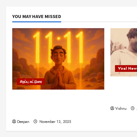
YOU MAY HAVE MISSED
Viral New
சிறப்பு கட்டுரை
எளிமையின்
என்.எஸ்.க
11:11 என்பதன் அர்த்தம் என்ன?
நினைவு நாளி
பிரபஞ்சம் உங்களுக்கு அனுப்பும் ரகசிய
Vishnu
குறியீடு இதுவாக இருக்கலாம்!
Deepan
November 13, 2025