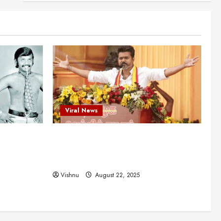
புதுமுக இயக்குநர்களுக்கு
வாய்ப்பளித்த ஒரே நடிகர்! தமிழ்
சினிமா வரலாற்றில் இது ஒரு
3
சாதனையா?
Viral News
August 25, 2025
விஜய் தவெக மாநாட்டில் சொன்ன
குட்டிக் கதை! அதன்
பின்னணியில் உள்ள ஆழ்ந்த
அரசியல் அர்த்தம் என்ன?
4
August 22, 2025
Viral News
சிறப்பு கட்டுரை
சுவாரசிய தகவல்கள்
மெட்ராஸ் தினத்தின்
ட புதுமுக
விஜய் தவெக மாநாட்டில் சொன்ன குட்டிக்
சுவாரஸ்யமான உண்மைகள்!
த்த ஒரே
கதை! அதன் பின்னணியில் உள்ள ஆழ்ந்த
நீங்கள் அறியாத ரகசியங்கள்!
ில் இது ஒரு
அரசியல் அர்த்தம் என்ன?
5
August 22, 2025
Vishnu
August 22, 2025