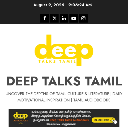
Skip
August 9, 2026
9:06:24 AM
to
content
Facebook
Twitter
Linkedin
Youtube
Instagram
DEEP TALKS TAMIL
UNCOVER THE DEPTHS OF TAMIL CULTURE & LITERATURE | DAILY
Tamil Motivat
MOTIVATIONAL INSPIRATION | TAMIL AUDIOBOOKS
சிறப்பு கட்டுரை
Tamil Motivation Videos
வெற்றி உனதே
மர்மங்கள்
ச
வே
பல்லா
ஒரு