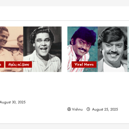
s
சிறப்பு கட்டுரை
Viral News
 வலிமையால் உயர்ந்த
விஜயகாந்த்: 50க்கும் மேற்பட்
ிருஷ்ணன்: கலைவாணரின்
இயக்குநர்களுக்கு வாய்ப்பளி
ல் ஒரு சிலிர்ப்பூட்டும் பார்வை
நடிகர்! தமிழ் சினிமா வரலாற்ற
சாதனையா?
August 30, 2025
Vishnu
August 25, 2025