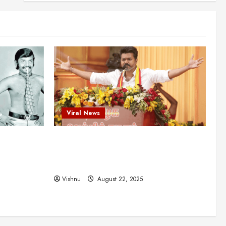
என்.எஸ்.கிருஷ்ணன்:
கலைவாணரின் நினைவு நாளில்
ஒரு சிலிர்ப்பூட்டும் பார்வை
2
August 30, 2025
Viral News
விஜயகாந்த்: 50க்கும் மேற்பட்ட
புதுமுக இயக்குநர்களுக்கு
வாய்ப்பளித்த ஒரே நடிகர்! தமிழ்
சினிமா வரலாற்றில் இது ஒரு
3
சாதனையா?
Viral News
Viral News
August 25, 2025
விஜய் தவெக மாநாட்டில் சொன்ன
ட புதுமுக
விஜய் தவெக மாநாட்டில் சொன்ன குட்டிக்
குட்டிக் கதை! அதன்
பின்னணியில் உள்ள ஆழ்ந்த
த்த ஒரே
கதை! அதன் பின்னணியில் உள்ள ஆழ்ந்த
அரசியல் அர்த்தம் என்ன?
4
ில் இது ஒரு
அரசியல் அர்த்தம் என்ன?
August 22, 2025
Vishnu
August 22, 2025
சிறப்பு கட்டுரை
சுவாரசிய தகவல்கள்
மெட்ராஸ் தினத்தின்
சுவாரஸ்யமான உண்மைகள்!
நீங்கள் அறியாத ரகசியங்கள்!