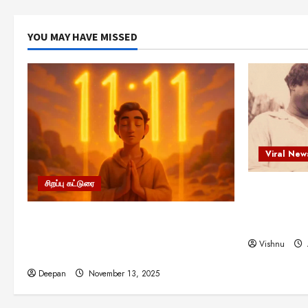
YOU MAY HAVE MISSED
Viral New
சிறப்பு கட்டுரை
எளிமையின்
என்.எஸ்.க
11:11 என்பதன் அர்த்தம் என்ன?
நினைவு நாளி
பிரபஞ்சம் உங்களுக்கு அனுப்பும் ரகசிய
Vishnu
குறியீடு இதுவாக இருக்கலாம்!
Deepan
November 13, 2025