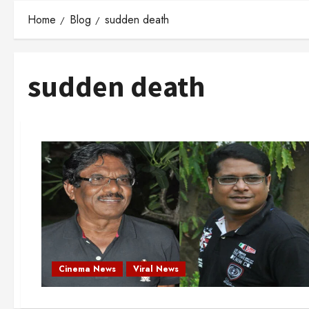
Home
Blog
sudden death
sudden death
Cinema News
Viral News