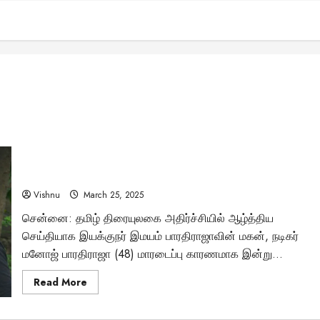
இயக்குனர் பாரதிராஜா மகன் மனோஜ் திடீர் மறைவு – நெஞ்சை
உலுக்கும் பின்னணி என்ன?
Vishnu
March 25, 2025
சென்னை: தமிழ் திரையுலகை அதிர்ச்சியில் ஆழ்த்திய
செய்தியாக இயக்குநர் இமயம் பாரதிராஜாவின் மகன், நடிகர்
மனோஜ் பாரதிராஜா (48) மாரடைப்பு காரணமாக இன்று...
Read
Read More
more
about
இயக்குனர்