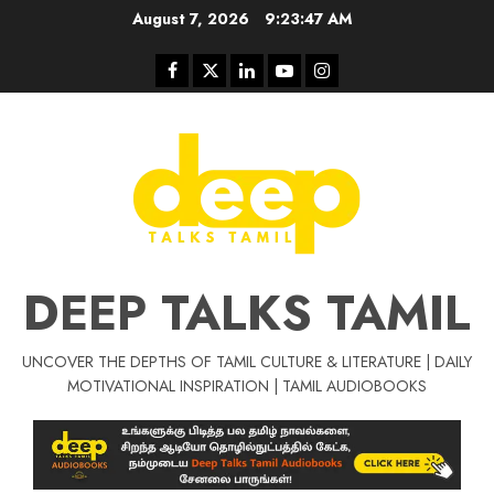
Skip
August 7, 2026
9:23:48 AM
to
content
Facebook
Twitter
Linkedin
Youtube
Instagram
DEEP TALKS TAMIL
UNCOVER THE DEPTHS OF TAMIL CULTURE & LITERATURE | DAILY
Tamil Motivat
MOTIVATIONAL INSPIRATION | TAMIL AUDIOBOOKS
சிறப்பு கட்டுரை
Tamil Motivation Videos
வெற்றி உனதே
மர்மங்கள்
ச
வே
பல்லா
ஒரு