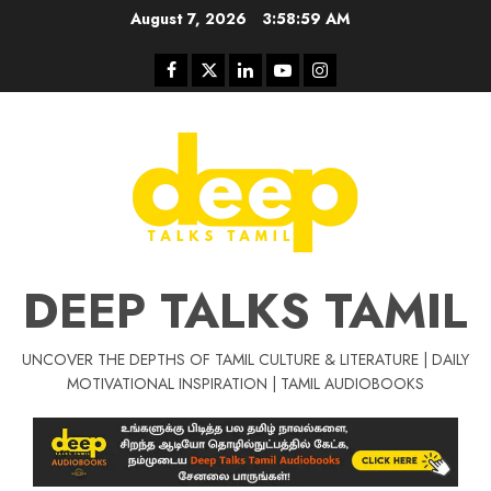
Skip
August 7, 2026
3:59:00 AM
to
content
Facebook
Twitter
Linkedin
Youtube
Instagram
DEEP TALKS TAMIL
UNCOVER THE DEPTHS OF TAMIL CULTURE & LITERATURE | DAILY
Tamil Motivat
MOTIVATIONAL INSPIRATION | TAMIL AUDIOBOOKS
சிறப்பு கட்டுரை
Tamil Motivation Videos
வெற்றி உனதே
மர்மங்கள்
ச
வே
பல்லா
ஒரு