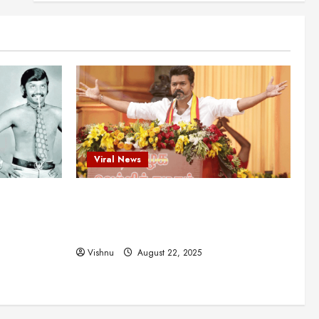
என்.எஸ்.கிருஷ்ணன்:
கலைவாணரின் நினைவு நாளில்
ஒரு சிலிர்ப்பூட்டும் பார்வை
2
August 30, 2025
Viral News
விஜயகாந்த்: 50க்கும் மேற்பட்ட
புதுமுக இயக்குநர்களுக்கு
வாய்ப்பளித்த ஒரே நடிகர்! தமிழ்
சினிமா வரலாற்றில் இது ஒரு
3
சாதனையா?
Viral News
Viral News
August 25, 2025
விஜய் தவெக மாநாட்டில் சொன்ன
ட புதுமுக
விஜய் தவெக மாநாட்டில் சொன்ன குட்டிக்
குட்டிக் கதை! அதன்
பின்னணியில் உள்ள ஆழ்ந்த
த்த ஒரே
கதை! அதன் பின்னணியில் உள்ள ஆழ்ந்த
அரசியல் அர்த்தம் என்ன?
4
ில் இது ஒரு
அரசியல் அர்த்தம் என்ன?
August 22, 2025
Vishnu
August 22, 2025
சிறப்பு கட்டுரை
சுவாரசிய தகவல்கள்
மெட்ராஸ் தினத்தின்
சுவாரஸ்யமான உண்மைகள்!
நீங்கள் அறியாத ரகசியங்கள்!