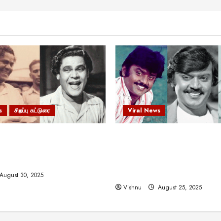
s
சிறப்பு கட்டுரை
Viral News
 வலிமையால் உயர்ந்த
விஜயகாந்த்: 50க்கும் மேற்பட்
ிருஷ்ணன்: கலைவாணரின்
இயக்குநர்களுக்கு வாய்ப்பளி
ல் ஒரு சிலிர்ப்பூட்டும் பார்வை
நடிகர்! தமிழ் சினிமா வரலாற்ற
சாதனையா?
August 30, 2025
Vishnu
August 25, 2025