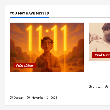
YOU MAY HAVE MISSED
Viral New
சிறப்பு கட்டுரை
எளிமையின்
என்.எஸ்.க
11:11 என்பதன் அர்த்தம் என்ன?
நினைவு நாளி
பிரபஞ்சம் உங்களுக்கு அனுப்பும் ரகசிய
Vishnu
குறியீடு இதுவாக இருக்கலாம்!
Deepan
November 13, 2025