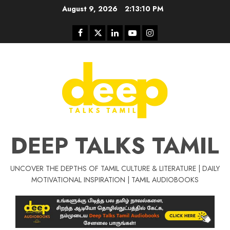
Skip
August 9, 2026
2:13:11 PM
to
content
Facebook
Twitter
Linkedin
Youtube
Instagram
DEEP TALKS TAMIL
UNCOVER THE DEPTHS OF TAMIL CULTURE & LITERATURE | DAILY
Tamil Motivat
MOTIVATIONAL INSPIRATION | TAMIL AUDIOBOOKS
சிறப்பு கட்டுரை
Tamil Motivation Videos
வெற்றி உனதே
மர்மங்கள்
ச
வே
பல்லா
ஒரு