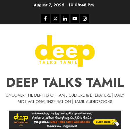
Skip
August 7, 2026
10:08:48 PM
to
content
Facebook
Twitter
Linkedin
Youtube
Instagram
DEEP TALKS TAMIL
UNCOVER THE DEPTHS OF TAMIL CULTURE & LITERATURE | DAILY
Tamil Motivat
MOTIVATIONAL INSPIRATION | TAMIL AUDIOBOOKS
சிறப்பு கட்டுரை
Tamil Motivation Videos
வெற்றி உனதே
மர்மங்கள்
ச
வே
பல்லா
ஒரு