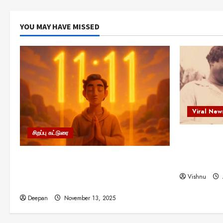
YOU MAY HAVE MISSED
Viral New
சிறப்பு கட்டுரை
எளிமையின்
என்.எஸ்.க
11:11 என்பதன் அர்த்தம் என்ன?
நினைவு நாளி
பிரபஞ்சம் உங்களுக்கு அனுப்பும் ரகசிய
Vishnu
குறியீடு இதுவாக இருக்கலாம்!
Deepan
November 13, 2025