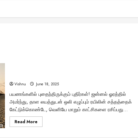
ரயில் தண்டவாளத்தில் கற்கள் ஏன் சிதறிக் கிடக்கின்றன?
அதன் பின்னால் இவ்வளவு பெரிய அறிவியல் இருக்கிறதா?
Vishnu
June 18, 2025
பயணங்களில் புதைந்திருக்கும் புதிர்கள்! ஜன்னல் ஓரத்தில்
அமர்ந்து, தாள லயத்துடன் ஒலி எழுப்பும் ரயிலின் சத்தத்தைக்
கேட்டுக்கொண்டே, வெளியே மாறும் காட்சிகளை ரசிப்பது...
Read
Read More
more
about
ரயில்