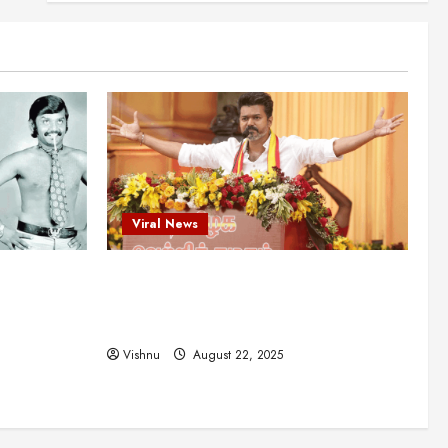
என்.எஸ்.கிருஷ்ணன்:
கலைவாணரின் நினைவு நாளில்
ஒரு சிலிர்ப்பூட்டும் பார்வை
2
August 30, 2025
Viral News
விஜயகாந்த்: 50க்கும் மேற்பட்ட
புதுமுக இயக்குநர்களுக்கு
வாய்ப்பளித்த ஒரே நடிகர்! தமிழ்
சினிமா வரலாற்றில் இது ஒரு
3
சாதனையா?
Viral News
Viral News
August 25, 2025
விஜய் தவெக மாநாட்டில் சொன்ன
ட புதுமுக
விஜய் தவெக மாநாட்டில் சொன்ன குட்டிக்
குட்டிக் கதை! அதன்
பின்னணியில் உள்ள ஆழ்ந்த
த்த ஒரே
கதை! அதன் பின்னணியில் உள்ள ஆழ்ந்த
அரசியல் அர்த்தம் என்ன?
4
ில் இது ஒரு
அரசியல் அர்த்தம் என்ன?
August 22, 2025
Vishnu
August 22, 2025
சிறப்பு கட்டுரை
சுவாரசிய தகவல்கள்
மெட்ராஸ் தினத்தின்
சுவாரஸ்யமான உண்மைகள்!
நீங்கள் அறியாத ரகசியங்கள்!