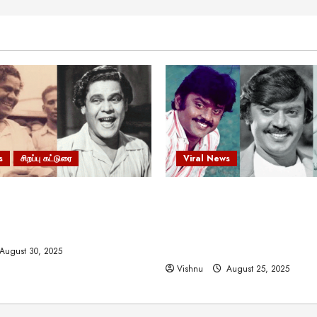
s
சிறப்பு கட்டுரை
Viral News
 வலிமையால் உயர்ந்த
விஜயகாந்த்: 50க்கும் மேற்பட்
ிருஷ்ணன்: கலைவாணரின்
இயக்குநர்களுக்கு வாய்ப்பளி
ல் ஒரு சிலிர்ப்பூட்டும் பார்வை
நடிகர்! தமிழ் சினிமா வரலாற்ற
சாதனையா?
August 30, 2025
Vishnu
August 25, 2025