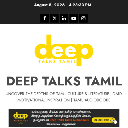
Skip
August 8, 2026
4:23:34 PM
to
content
Facebook
Twitter
Linkedin
Youtube
Instagram
DEEP TALKS TAMIL
UNCOVER THE DEPTHS OF TAMIL CULTURE & LITERATURE | DAILY
Tamil Motivat
MOTIVATIONAL INSPIRATION | TAMIL AUDIOBOOKS
சிறப்பு கட்டுரை
Tamil Motivation Videos
வெற்றி உனதே
மர்மங்கள்
ச
வே
பல்லா
ஒரு