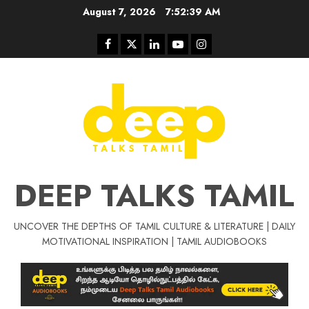
Skip
August 7, 2026
7:52:39 AM
to
content
Facebook
Twitter
Linkedin
Youtube
Instagram
DEEP TALKS TAMIL
UNCOVER THE DEPTHS OF TAMIL CULTURE & LITERATURE | DAILY
Tamil Motivat
MOTIVATIONAL INSPIRATION | TAMIL AUDIOBOOKS
சிறப்பு கட்டுரை
Tamil Motivation Videos
வெற்றி உனதே
மர்மங்கள்
ச
வே
பல்லா
ஒரு