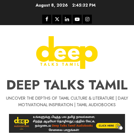
Skip
August 8, 2026
2:45:33 PM
to
content
Facebook
Twitter
Linkedin
Youtube
Instagram
DEEP TALKS TAMIL
UNCOVER THE DEPTHS OF TAMIL CULTURE & LITERATURE | DAILY
Tamil Motivat
MOTIVATIONAL INSPIRATION | TAMIL AUDIOBOOKS
சிறப்பு கட்டுரை
Tamil Motivation Videos
வெற்றி உனதே
மர்மங்கள்
ச
வே
பல்லா
ஒரு