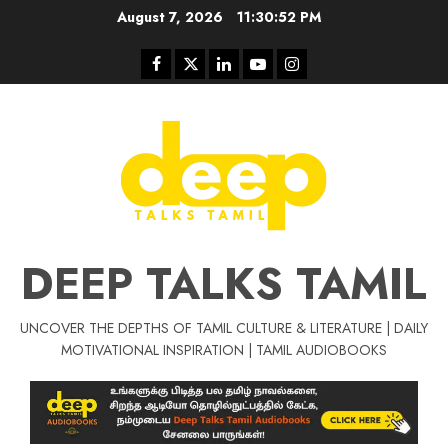
Skip
August 7, 2026
11:30:52 PM
to
content
Facebook
Twitter
Linkedin
Youtube
Instagram
DEEP TALKS TAMIL
UNCOVER THE DEPTHS OF TAMIL CULTURE & LITERATURE | DAILY
Tamil Motivat
MOTIVATIONAL INSPIRATION | TAMIL AUDIOBOOKS
சிறப்பு கட்டுரை
Tamil Motivation Videos
வெற்றி உனதே
மர்மங்கள்
ச
வே
பல்லா
ஒரு