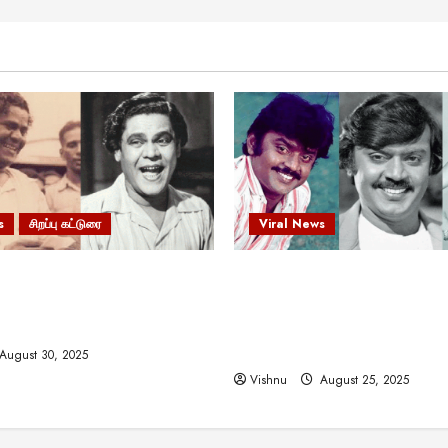
s
சிறப்பு கட்டுரை
Viral News
 வலிமையால் உயர்ந்த
விஜயகாந்த்: 50க்கும் மேற்பட்
ிருஷ்ணன்: கலைவாணரின்
இயக்குநர்களுக்கு வாய்ப்பளி
ல் ஒரு சிலிர்ப்பூட்டும் பார்வை
நடிகர்! தமிழ் சினிமா வரலாற்ற
சாதனையா?
August 30, 2025
Vishnu
August 25, 2025