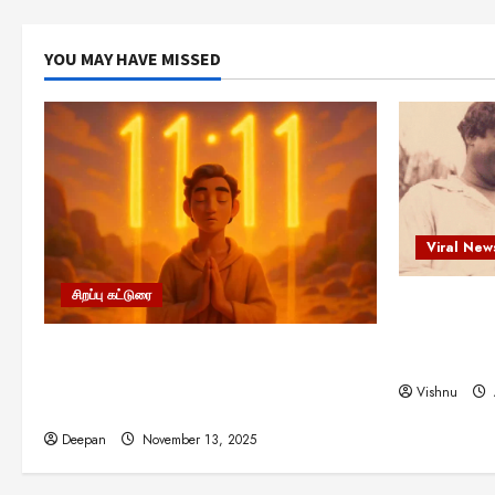
YOU MAY HAVE MISSED
Viral New
சிறப்பு கட்டுரை
எளிமையின்
என்.எஸ்.க
11:11 என்பதன் அர்த்தம் என்ன?
நினைவு நாளி
பிரபஞ்சம் உங்களுக்கு அனுப்பும் ரகசிய
Vishnu
குறியீடு இதுவாக இருக்கலாம்!
Deepan
November 13, 2025