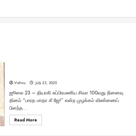
தியாகி சுப்பிரமணிய சிவா 100வது நினைவு தினம்: வீரம்
செறிந்த வாழ்க்கை வரலாறு
Vishnu
July 23, 2025
ஜூலை 23 – தியாகி சுப்பிரமணிய சிவா 100வது நினைவு
தினம் “பாரத மாதா கீ ஜே!” என்ற முழக்கம் விண்ணைப்
பிளந்த...
Read
Read More
more
about
தியாகி