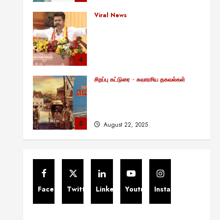
குட்டிக் கதை! அதன்
பின்னணியில் உள்ள ஆழ்ந்த
அரசியல் அர்த்தம் என்ன?
4
August 22, 2025
சிறப்பு கட்டுரை
சுவாரசிய தகவல்கள்
மெட்ராஸ் தினத்தின்
சுவாரஸ்யமான உண்மைகள்!
நீங்கள் அறியாத ரகசியங்கள்!
5
August 22, 2025
சிறப்பு கட்டுரை
11:11 என்பதன் அர்த்தம் என்ன?
பிரபஞ்சம் உங்களுக்கு அனுப்பும்
ரகசிய குறியீடு இதுவாக
இருக்கலாம்!
1
November 13, 2025
Viral News
சிறப்பு கட்டுரை
எளிமையின் வலிமையால் உயர்ந்த
Facebook
Twitter
Linkedin
Youtube
Instagram
என்.எஸ்.கிருஷ்ணன்:
கலைவாணரின் நினைவு நாளில்
ஒரு சிலிர்ப்பூட்டும் பார்வை
2