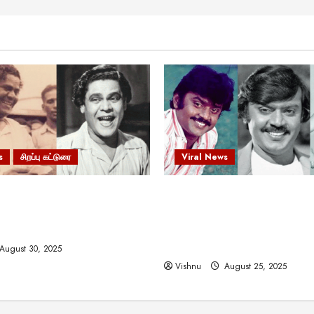
s
சிறப்பு கட்டுரை
Viral News
 வலிமையால் உயர்ந்த
விஜயகாந்த்: 50க்கும் மேற்பட்
ிருஷ்ணன்: கலைவாணரின்
இயக்குநர்களுக்கு வாய்ப்பளி
ல் ஒரு சிலிர்ப்பூட்டும் பார்வை
நடிகர்! தமிழ் சினிமா வரலாற்ற
சாதனையா?
August 30, 2025
Vishnu
August 25, 2025