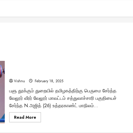
“மூன்று முறை தேசிய தங்கம் வென்ற வேலூர் வீரர்:
தோல்விகளை வென்று எழுந்த அஜித்தின் கதை என்ன?”
Vishnu
February 18, 2025
பளு தூக்கும் துறையில் தமிழகத்திற்கு பெருமை சேர்த்த
வேலூர் வீரர் வேலூர் மாவட்டம் சத்துவாச்சாரி பகுதியைச்
சேர்ந்த N.அஜித் (26) உத்தரகாண்ட் மாநிலம்...
Read
Read More
more
about
“மூன்று