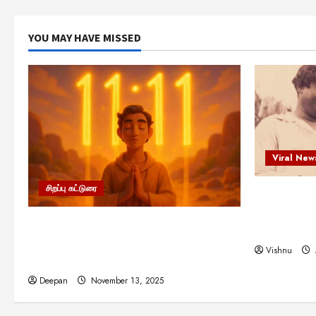
YOU MAY HAVE MISSED
Viral New
சிறப்பு கட்டுரை
எளிமையின்
என்.எஸ்.க
11:11 என்பதன் அர்த்தம் என்ன?
நினைவு நாளி
பிரபஞ்சம் உங்களுக்கு அனுப்பும் ரகசிய
Vishnu
குறியீடு இதுவாக இருக்கலாம்!
Deepan
November 13, 2025