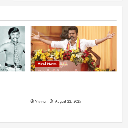
என்.எஸ்.கிருஷ்ணன்:
கலைவாணரின் நினைவு நாளில்
ஒரு சிலிர்ப்பூட்டும் பார்வை
2
August 30, 2025
Viral News
விஜயகாந்த்: 50க்கும் மேற்பட்ட
புதுமுக இயக்குநர்களுக்கு
வாய்ப்பளித்த ஒரே நடிகர்! தமிழ்
சினிமா வரலாற்றில் இது ஒரு
3
சாதனையா?
Viral News
Viral News
August 25, 2025
விஜய் தவெக மாநாட்டில் சொன்ன
ட புதுமுக
விஜய் தவெக மாநாட்டில் சொன்ன குட்டிக்
குட்டிக் கதை! அதன்
பின்னணியில் உள்ள ஆழ்ந்த
த்த ஒரே
கதை! அதன் பின்னணியில் உள்ள ஆழ்ந்த
அரசியல் அர்த்தம் என்ன?
4
ில் இது ஒரு
அரசியல் அர்த்தம் என்ன?
August 22, 2025
Vishnu
August 22, 2025
சிறப்பு கட்டுரை
சுவாரசிய தகவல்கள்
மெட்ராஸ் தினத்தின்
சுவாரஸ்யமான உண்மைகள்!
நீங்கள் அறியாத ரகசியங்கள்!