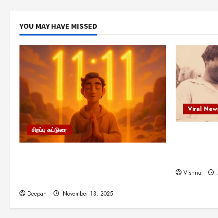
YOU MAY HAVE MISSED
Viral New
சிறப்பு கட்டுரை
எளிமையின்
என்.எஸ்.க
11:11 என்பதன் அர்த்தம் என்ன?
நினைவு நாளி
பிரபஞ்சம் உங்களுக்கு அனுப்பும் ரகசிய
Vishnu
குறியீடு இதுவாக இருக்கலாம்!
Deepan
November 13, 2025