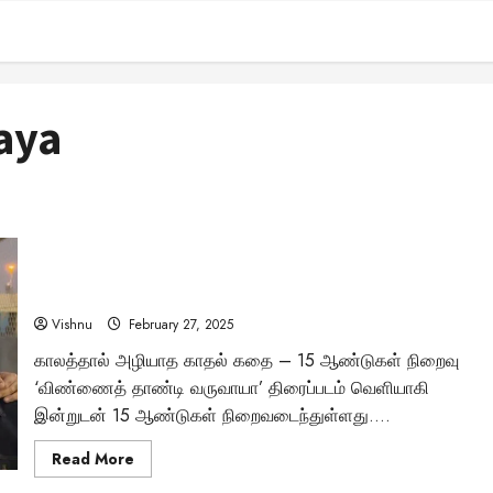
aya
“இப்போது ஜெஸ்ஸி அல்ல, வேறு பெயர்…” – 15 ஆண்டுகள்
கடந்தும் ரசிகர்களை கவரும் ‘விண்ணைத் தாண்டி வருவாயா’
பற்றி சிம்பு சொல்வது என்ன?
Vishnu
February 27, 2025
காலத்தால் அழியாத காதல் கதை – 15 ஆண்டுகள் நிறைவு
‘விண்ணைத் தாண்டி வருவாயா’ திரைப்படம் வெளியாகி
இன்றுடன் 15 ஆண்டுகள் நிறைவடைந்துள்ளது....
Read
Read More
more
about