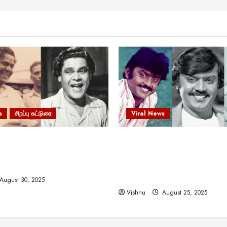
s
சிறப்பு கட்டுரை
Viral News
 வலிமையால் உயர்ந்த
விஜயகாந்த்: 50க்கும் மேற்பட்
ிருஷ்ணன்: கலைவாணரின்
இயக்குநர்களுக்கு வாய்ப்பளி
ல் ஒரு சிலிர்ப்பூட்டும் பார்வை
நடிகர்! தமிழ் சினிமா வரலாற்ற
சாதனையா?
August 30, 2025
Vishnu
August 25, 2025