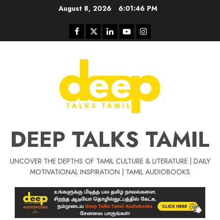
Skip
August 8, 2026
6:01:47 PM
to
content
Facebook
Twitter
Linkedin
Youtube
Instagram
DEEP TALKS TAMIL
UNCOVER THE DEPTHS OF TAMIL CULTURE & LITERATURE | DAILY
Tamil Motivat
MOTIVATIONAL INSPIRATION | TAMIL AUDIOBOOKS
சிறப்பு கட்டுரை
Tamil Motivation Videos
வெற்றி உனதே
மர்மங்கள்
ச
வே
பல்லா
ஒரு