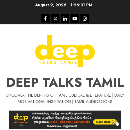
Skip
August 9, 2026
1:26:32 PM
to
content
Facebook
Twitter
Linkedin
Youtube
Instagram
DEEP TALKS TAMIL
UNCOVER THE DEPTHS OF TAMIL CULTURE & LITERATURE | DAILY
Tamil Motivat
MOTIVATIONAL INSPIRATION | TAMIL AUDIOBOOKS
சிறப்பு கட்டுரை
Tamil Motivation Videos
வெற்றி உனதே
மர்மங்கள்
ச
வே
பல்லா
ஒரு