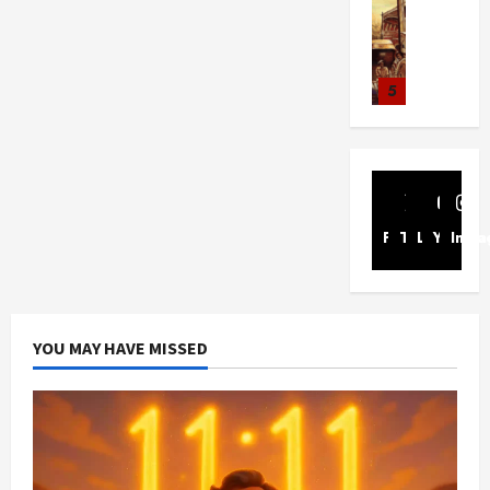
ச
ட்
ந்
டி
சுவாரசிய த
.
மா
மே
த
ம்
டு
த
க
மெ
எ
நா
ற்
ர
உ
ம்
அ
ர்
ட்
ஸ்
ட்
ப
க
ங்
பா
ர
!
ரா
5
.
டி
ட்
சி
க
ர்
சி
த
ஸ்
கி
ல்
ட
ய
ளு
வை
ய
மி
தி
சிறப்பு கட்ட
ரு
சொ
பு
ங்
க்
ல்
ழ்
ன
1
ஷ்
ன்
து
க
கு
அ
சி
August
த்
1
ண
ன
மு
ள்
அ
ர்
30,
னி
தி
:
ன்
கு
க
!
னு
2025
த்
மா
ன்
1
1
:
ட்
Facebook
Twitter
Linkedin
இ
Youtub
Inst
ப்
த
வ
சு
1
க
டி
ய
பு
August
ம்
ர
வா
Viral Ne
எ
லை
க்
க்
22,
ம்
எ
லா
சிறப்பு கட்ட
ர
ன்
வா
க
கு
2025
ர
ன்
ற்
எ
ஸ்
ப
ண
தை
ந
க
ன
றி
ளி
YOU MAY HAVE MISSED
ய
த
ரி
!
ர்
சி
?
ல்
மை
மா
2
ன்
ன்
அ
க
ய
இ
யி
ன
அ
நி
த
ளு
கு
து
ன்
August
Viral New
உ
ர்
னை
ன்
க்
றி
22,
ஒ
வ
வி
ண்
த்
வு
பி
கு
யீ
2025
ரு
லி
ஜ
மை
த
நா
ன்
வா
டு
சா
மை