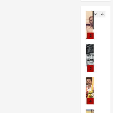
ன்
1
1
:
ட்
இ
சு
1
க
டி
ய
வா
Viral Ne
எ
லை
க்
க்
சிறப்பு கட்ட
ர
ன்
வா
க
கு
எ
ஸ்
ப
ண
தை
ந
ளி
ய
த
ரி
!
ர்
மை
மா
2
ன்
ன்
அ
க
யி
ன
அ
நி
த
ளு
ன்
Viral New
உ
ர்
னை
ன்
க்
வ
வி
ண்
த்
வு
பி
கு
லி
ஜ
மை
த
நா
ன்
வா
மை
ய
க
ம்
ளி
ன
ய்
யா
கா
3
ள்
எ
ல்
ணி
ப்
ல்
ந்
!
ன்
ஒ
யி
ப
உ
Viral New
த்
நீ
ன
ரு
ல்
ளி
ய
வி
:
ங்
?
சி
உ
த்
ர்
ஜ
5
க
பி
லி
ள்
த
ந்
ய்
0
ள்
ர
ர்
ள
ஒ
த
த
4
க்
அ
ப
ப்
ஆ
ரே
எ
வெ
கு
றி
ஞ்
பூ
ழ்
ந
சிறப்பு கட்ட
ன்
க
ம்
யா