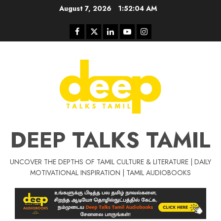
Skip
August 7, 2026
1:52:04 AM
to
content
Facebook
Twitter
Linkedin
Youtube
Instagram
DEEP TALKS TAMIL
UNCOVER THE DEPTHS OF TAMIL CULTURE & LITERATURE | DAILY
Tamil Motivat
MOTIVATIONAL INSPIRATION | TAMIL AUDIOBOOKS
சிறப்பு கட்டுரை
Tamil Motivation Videos
வெற்றி உனதே
மர்மங்கள்
ச
வே
பல்லா
ஒரு