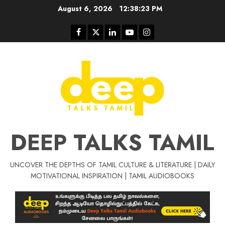
Skip
August 6, 2026
12:38:24 PM
to
content
Facebook
Twitter
Linkedin
Youtube
Instagram
DEEP TALKS TAMIL
UNCOVER THE DEPTHS OF TAMIL CULTURE & LITERATURE | DAILY
Tamil Motivat
MOTIVATIONAL INSPIRATION | TAMIL AUDIOBOOKS
சிறப்பு கட்டுரை
Tamil Motivation Videos
வெற்றி உனதே
மர்மங்கள்
ச
வே
பல்லா
ஒரு