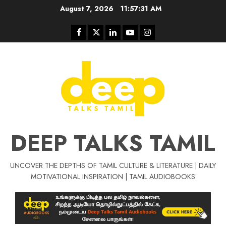
Skip
August 7, 2026
11:57:32 AM
to
content
Facebook
Twitter
Linkedin
Youtube
Instagram
DEEP TALKS TAMIL
UNCOVER THE DEPTHS OF TAMIL CULTURE & LITERATURE | DAILY
Tamil Motivat
MOTIVATIONAL INSPIRATION | TAMIL AUDIOBOOKS
சிறப்பு கட்டுரை
Tamil Motivation Videos
வெற்றி உனதே
மர்மங்கள்
ச
வே
பல்லா
ஒரு