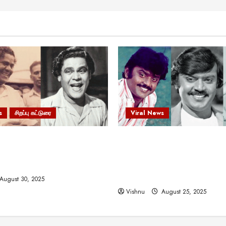
s
சிறப்பு கட்டுரை
Viral News
 வலிமையால் உயர்ந்த
விஜயகாந்த்: 50க்கும் மேற்பட்
ிருஷ்ணன்: கலைவாணரின்
இயக்குநர்களுக்கு வாய்ப்பளி
ல் ஒரு சிலிர்ப்பூட்டும் பார்வை
நடிகர்! தமிழ் சினிமா வரலாற்ற
சாதனையா?
August 30, 2025
Vishnu
August 25, 2025