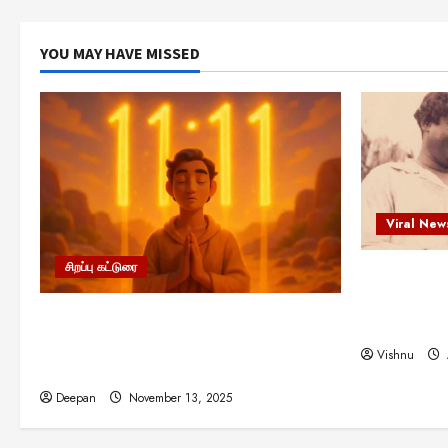
YOU MAY HAVE MISSED
Viral New
சிறப்பு கட்டுரை
எளிமையின்
என்.எஸ்.க
11:11 என்பதன் அர்த்தம் என்ன?
நினைவு நாளி
பிரபஞ்சம் உங்களுக்கு அனுப்பும் ரகசிய
Vishnu
குறியீடு இதுவாக இருக்கலாம்!
Deepan
November 13, 2025