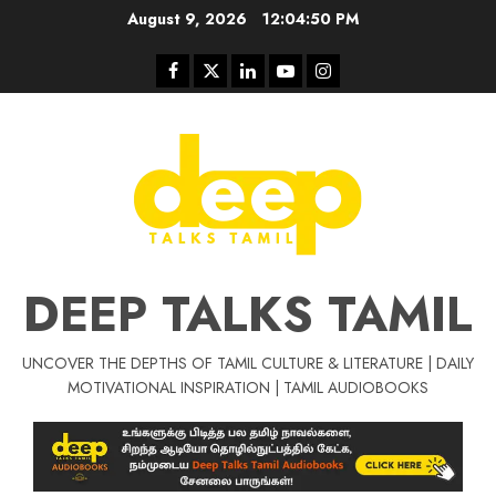
Skip
August 9, 2026
12:04:50 PM
to
content
Facebook
Twitter
Linkedin
Youtube
Instagram
DEEP TALKS TAMIL
UNCOVER THE DEPTHS OF TAMIL CULTURE & LITERATURE | DAILY
Tamil Motivat
MOTIVATIONAL INSPIRATION | TAMIL AUDIOBOOKS
சிறப்பு கட்டுரை
Tamil Motivation Videos
வெற்றி உனதே
மர்மங்கள்
ச
வே
பல்லா
ஒரு