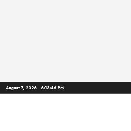
Skip
August 7, 2026
6:18:47 PM
to
content