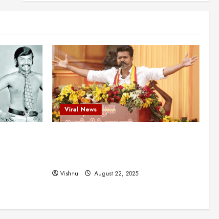
என்.எஸ்.கிருஷ்ணன்:
கலைவாணரின் நினைவு நாளில்
ஒரு சிலிர்ப்பூட்டும் பார்வை
2
August 30, 2025
Viral News
விஜயகாந்த்: 50க்கும் மேற்பட்ட
புதுமுக இயக்குநர்களுக்கு
வாய்ப்பளித்த ஒரே நடிகர்! தமிழ்
சினிமா வரலாற்றில் இது ஒரு
3
சாதனையா?
Viral News
Viral News
August 25, 2025
விஜய் தவெக மாநாட்டில் சொன்ன
ட புதுமுக
விஜய் தவெக மாநாட்டில் சொன்ன குட்டிக்
குட்டிக் கதை! அதன்
பின்னணியில் உள்ள ஆழ்ந்த
த்த ஒரே
கதை! அதன் பின்னணியில் உள்ள ஆழ்ந்த
அரசியல் அர்த்தம் என்ன?
4
ில் இது ஒரு
அரசியல் அர்த்தம் என்ன?
August 22, 2025
Vishnu
August 22, 2025
சிறப்பு கட்டுரை
சுவாரசிய தகவல்கள்
மெட்ராஸ் தினத்தின்
சுவாரஸ்யமான உண்மைகள்!
நீங்கள் அறியாத ரகசியங்கள்!