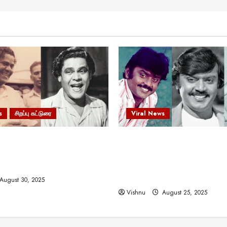
s
சிறப்பு கட்டுரை
Viral News
 வலிமையால் உயர்ந்த
விஜயகாந்த்: 50க்கும் மேற்பட்
ிருஷ்ணன்: கலைவாணரின்
இயக்குநர்களுக்கு வாய்ப்பளி
ல் ஒரு சிலிர்ப்பூட்டும் பார்வை
நடிகர்! தமிழ் சினிமா வரலாற்ற
சாதனையா?
August 30, 2025
Vishnu
August 25, 2025