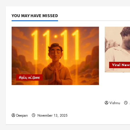
YOU MAY HAVE MISSED
Viral New
சிறப்பு கட்டுரை
எளிமையின்
என்.எஸ்.க
11:11 என்பதன் அர்த்தம் என்ன?
நினைவு நாளி
பிரபஞ்சம் உங்களுக்கு அனுப்பும் ரகசிய
Vishnu
குறியீடு இதுவாக இருக்கலாம்!
Deepan
November 13, 2025