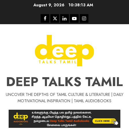
Skip
August 9, 2026
10:38:14 AM
to
content
Facebook
Twitter
Linkedin
Youtube
Instagram
DEEP TALKS TAMIL
UNCOVER THE DEPTHS OF TAMIL CULTURE & LITERATURE | DAILY
Tamil Motivat
MOTIVATIONAL INSPIRATION | TAMIL AUDIOBOOKS
சிறப்பு கட்டுரை
Tamil Motivation Videos
வெற்றி உனதே
மர்மங்கள்
ச
வே
பல்லா
ஒரு