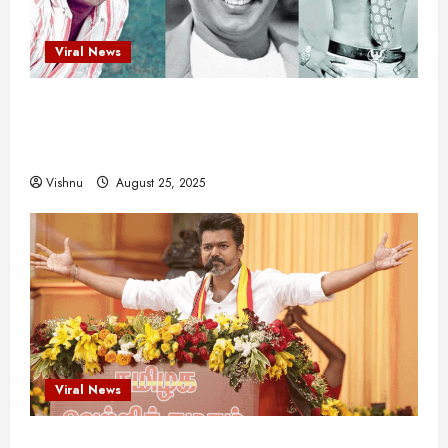
Viral News
விஜயகாந்த்: 50க்கும் மேற்பட்ட புதுமுக
இயக்குநர்களுக்கு வாய்ப்பளித்த ஒரே நடிகர்! தமிழ்
சினிமா வரலாற்றில் இது ஒரு சாதனையா?
Vishnu
August 25, 2025
Viral News
விஜய் தவெக மாநாட்டில் சொன்ன குட்டிக் கதை!