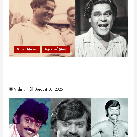
Viral News
சிறப்பு கட்டுரை
எளிமையின் வலிமையால் உயர்ந்த
என்.எஸ்.கிருஷ்ணன்: கலைவாணரின் நினைவு நாளில்
ஒரு சிலிர்ப்பூட்டும் பார்வை
Vishnu
August 30, 2025