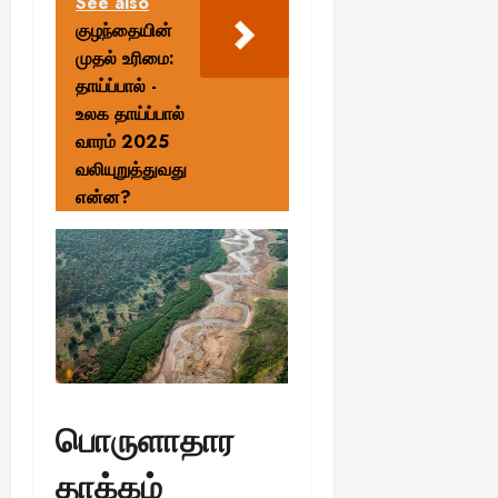
See also
குழந்தையின்
முதல் உரிமை:
தாய்ப்பால் -
உலக தாய்ப்பால்
வாரம் 2025
வலியுறுத்துவது
என்ன?
பொருளாதார
தாக்கம்