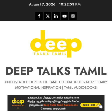
Skip
August 7, 2026
10:22:54 PM
to
content
Facebook
Twitter
Linkedin
Youtube
Instagram
DEEP TALKS TAMIL
UNCOVER THE DEPTHS OF TAMIL CULTURE & LITERATURE | DAILY
MOTIVATIONAL INSPIRATION | TAMIL AUDIOBOOKS
Tamil Motivat
சிறப்பு கட்டுரை
Tamil Motivation Videos
வெற்றி உனதே