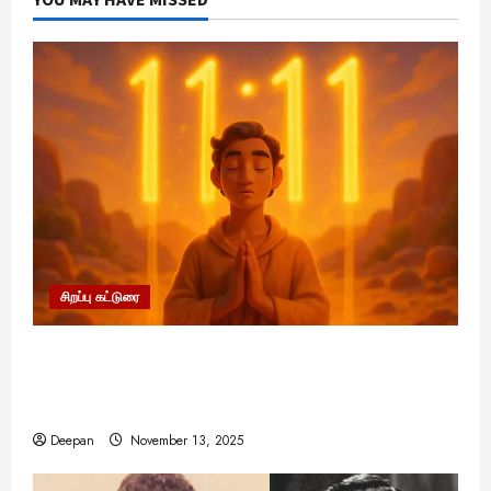
சிறப்பு கட்டுரை
11:11 என்பதன் அர்த்தம் என்ன? பிரபஞ்சம்
உங்களுக்கு அனுப்பும் ரகசிய குறியீடு இதுவாக
இருக்கலாம்!
Deepan
November 13, 2025