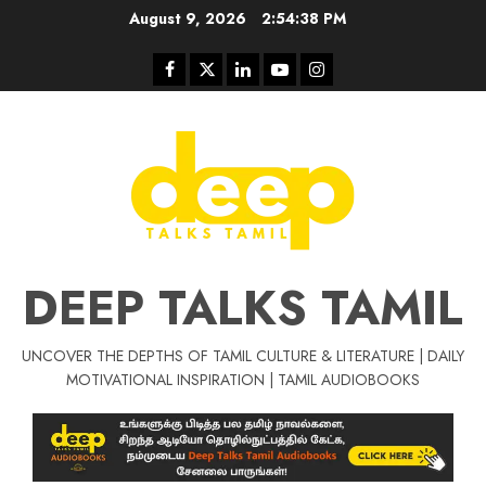
Skip
August 9, 2026
2:54:39 PM
to
content
Facebook
Twitter
Linkedin
Youtube
Instagram
DEEP TALKS TAMIL
UNCOVER THE DEPTHS OF TAMIL CULTURE & LITERATURE | DAILY
MOTIVATIONAL INSPIRATION | TAMIL AUDIOBOOKS
Tamil Motivat
சிறப்பு கட்டுரை
Tamil Motivation Videos
வெற்றி உனதே