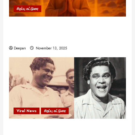
சா
த
சிறப்பு கட்டுரை
னை
யா
11:11 என்பதன் அர்த்தம் என்ன? பிரபஞ்சம்
?
உங்களுக்கு அனுப்பும் ரகசிய குறியீடு இதுவாக
இருக்கலாம்!
August
25,
Deepan
November 13, 2025
2025
Viral News
சிறப்பு கட்டுரை
எளிமையின் வலிமையால் உயர்ந்த
என்.எஸ்.கிருஷ்ணன்: கலைவாணரின் நினைவு நாளில்