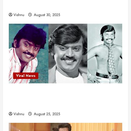
ஒரு சிலிர்ப்பூட்டும் பார்வை
Vishnu
August 30, 2025
Viral News
விஜயகாந்த்: 50க்கும் மேற்பட்ட புதுமுக
இயக்குநர்களுக்கு வாய்ப்பளித்த ஒரே நடிகர்! தமிழ்
சினிமா வரலாற்றில் இது ஒரு சாதனையா?
Vishnu
August 25, 2025