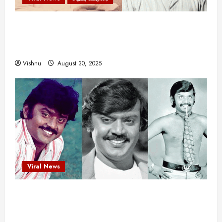
எளிமையின் வலிமையால் உயர்ந்த
என்.எஸ்.கிருஷ்ணன்: கலைவாணரின் நினைவு நாளில்
ஒரு சிலிர்ப்பூட்டும் பார்வை
Vishnu
August 30, 2025
Viral News
விஜயகாந்த்: 50க்கும் மேற்பட்ட புதுமுக
இயக்குநர்களுக்கு வாய்ப்பளித்த ஒரே நடிகர்! தமிழ்
சினிமா வரலாற்றில் இது ஒரு சாதனையா?