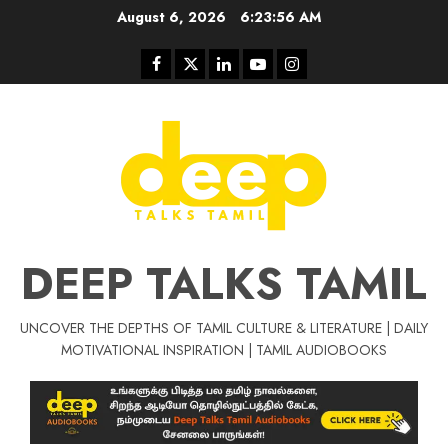
Skip
August 6, 2026
6:23:57 AM
to
content
Facebook
Twitter
Linkedin
Youtube
Instagram
DEEP TALKS TAMIL
UNCOVER THE DEPTHS OF TAMIL CULTURE & LITERATURE | DAILY
MOTIVATIONAL INSPIRATION | TAMIL AUDIOBOOKS
Tamil Motivation Videos
சிறப்பு கட்டுரை