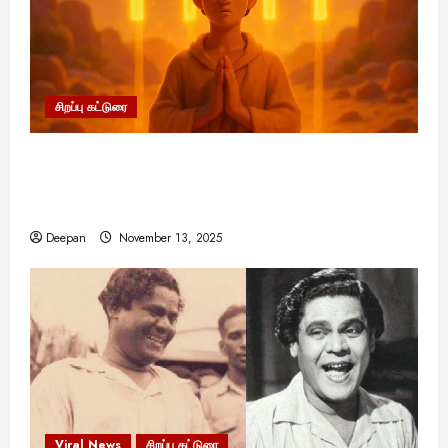
சிறப்பு கட்டுரை
11:11 என்பதன் அர்த்தம் என்ன? பிரபஞ்சம்
உங்களுக்கு அனுப்பும் ரகசிய குறியீடு இதுவாக
இருக்கலாம்!
Deepan
November 13, 2025
Viral News
சிறப்பு கட்டுரை