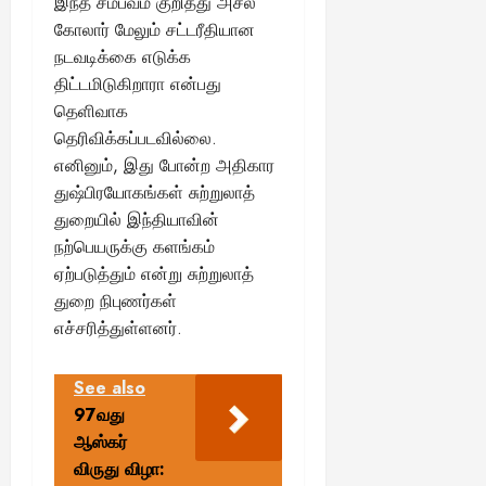
இந்த சம்பவம் குறித்து அசல்
கோலார் மேலும் சட்டரீதியான
நடவடிக்கை எடுக்க
திட்டமிடுகிறாரா என்பது
தெளிவாக
தெரிவிக்கப்படவில்லை.
எனினும், இது போன்ற அதிகார
துஷ்பிரயோகங்கள் சுற்றுலாத்
துறையில் இந்தியாவின்
நற்பெயருக்கு களங்கம்
ஏற்படுத்தும் என்று சுற்றுலாத்
துறை நிபுணர்கள்
எச்சரித்துள்ளனர்.
See also
97வது
ஆஸ்கர்
விருது விழா: