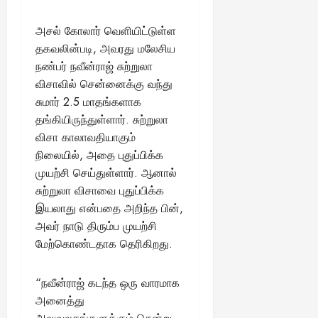
13,
ய
வை
ய
மி
2025
ங்
ல்
ழ்
அசல் கோலார் வெளியிட்டுள்ள
க
அ
சி
August
தகவலின்படி, அவரது மலேசிய
ள்
ர்
30,
னி
நண்பர் நவீன்ராஜ் சுற்றுலா
!
2025
த்
மா
விசாவில் சென்னைக்கு வந்து
த
வ
சுமார் 2.5 மாதங்களாக
August
ம்
ர
22,
தங்கியிருந்துள்ளார். சுற்றுலா
எ
லா
2025
விசா காலாவதியாகும்
ன்
ற்
ன
றி
நிலையில், அதை புதுப்பிக்க
?
ல்
முயற்சி செய்துள்ளார். ஆனால்
இ
சுற்றுலா விசாவை புதுப்பிக்க
து
August
இயலாது என்பதை அறிந்த பின்,
22,
ஒ
அவர் நாடு திரும்ப முயற்சி
2025
ரு
மேற்கொண்டதாக தெரிகிறது.
சா
த
னை
“நவீன்ராஜ் கடந்த ஒரு வாரமாக
யா
அனைத்து
?