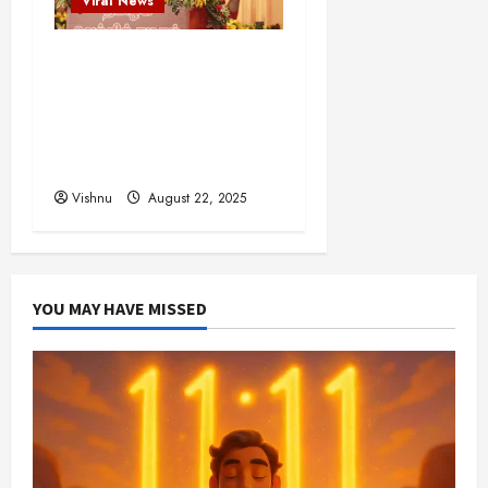
Viral News
விஜய் தவெக மாநாட்டில்
சொன்ன குட்டிக் கதை!
அதன் பின்னணியில் உள்ள
ஆழ்ந்த அரசியல் அர்த்தம்
என்ன?
Vishnu
August 22, 2025
YOU MAY HAVE MISSED