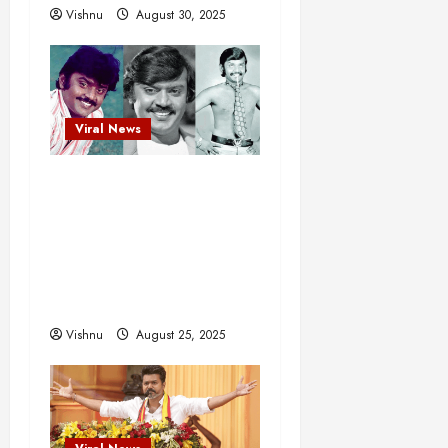
Vishnu
August 30, 2025
Viral News
விஜயகாந்த்: 50க்கும்
மேற்பட்ட புதுமுக
இயக்குநர்களுக்கு
வாய்ப்பளித்த ஒரே நடிகர்!
தமிழ் சினிமா வரலாற்றில்
இது ஒரு சாதனையா?
Vishnu
August 25, 2025