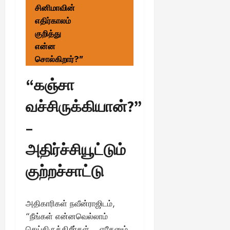
சினிமாவின்
எதிர்காலம்
குறித்து
என்ன
சொல்கிறார்?"
“கஞ்சா
வச்சிருக்கியான்?”
–
அதிர்ச்சியூட்டும்
குற்றச்சாட்டு
அதிகாரிகள் நவீன்ராஜிடம்,
“நீங்கள் என்னவெல்லாம்
செய்திருக்கிறீர்கள்… எதேனும்