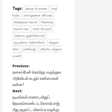
Tags:
abuse of power
Asal
Kolar
immigration officials
Malaysian tourist
Navinraj
tourist visa
அசல் கோலார்
அதிகார துஷ்பிரயோகம்
குடியுரிமை அதிகாரிகள்
சுற்றுலா
விசா
நவீன்ராஜ்
மலேசிய சுற்றுலா
பயணி
P
Previous:
தலைப்பேன் தொற்று: மருத்துவ
o
அறிவியல் கூறும் உண்மைகள்
என்ன?
s
Next:
t
நடிகர்கள் ராணா, விஜய்
தேவரகொண்டா, பிரகாஷ் ராஜ்
n
மீது சூதாட்ட விளம்பர வழக்கு: