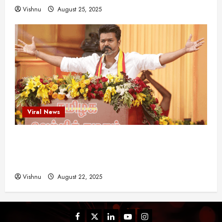
Vishnu
August 25, 2025
Viral News
விஜய் தவெக மாநாட்டில் சொன்ன குட்டிக் கதை!
அதன் பின்னணியில் உள்ள ஆழ்ந்த அரசியல் அர்த்தம்
என்ன?
Vishnu
August 22, 2025
Facebook
Twitter
Linkedin
Youtube
Instagram