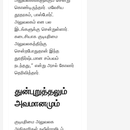
அலுவலகங்களுக்கும் சென்று
கொண்டிருந்தார். மலேசிய
August
தூதரகம், பாஸ்போர்ட்
25,
அலுவலகம் என பல
2025
இடங்களுக்கு சென்றுள்ளார்.
கடைசியாக குடியுரிமை
அலுவலகத்திற்கு
சென்றபோதுதான் இந்த
துரதிர்ஷ்டமான சம்பவம்
நடந்தது,” என்று அசல் கோலார்
தெரிவித்தார்.
துன்புறுத்தலும்
அவமானமும்
குடியுரிமை அலுவலக
அதிகாரிகள் நவீன்ராஜிடம்