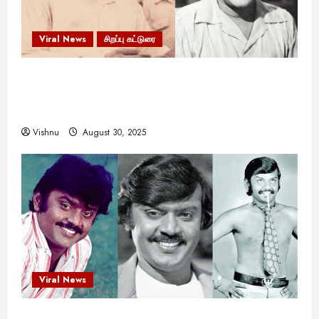
Viral News
சிறப்பு கட்டுரை
எளிமையின் வலிமையால் உயர்ந்த
என்.எஸ்.கிருஷ்ணன்: கலைவாணரின் நினைவு நாளில்
ஒரு சிலிர்ப்பூட்டும் பார்வை
Vishnu
August 30, 2025
Viral News
விஜயகாந்த்: 50க்கும் மேற்பட்ட புதுமுக