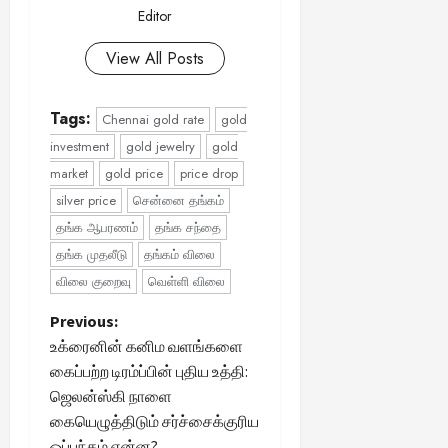
Editor
View All Posts
Tags:
Chennai gold rate
gold
investment
gold jewelry
gold
market
gold price
price drop
silver price
சென்னை தங்கம்
தங்க ஆபரணம்
தங்க சந்தை
தங்க முதலீடு
தங்கம் விலை
விலை குறைவு
வெள்ளி விலை
P
Previous:
உக்ரைனின் கனிம வளங்களை
o
கைப்பற்ற டிரம்ப்பின் புதிய உத்தி:
ஜெலன்ஸ்கி நாளை
s
கையெழுத்திடும் சர்ச்சைக்குரிய
ஒப்பந்தம் என்ன?