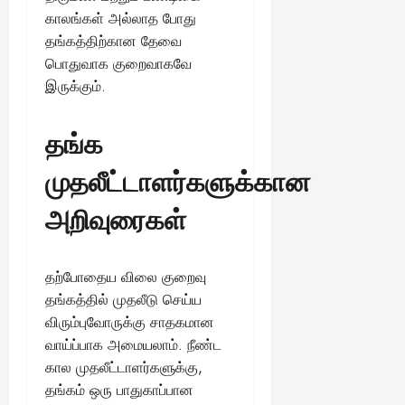
13,
ய
வை
ய
மி
காலங்கள் அல்லாத போது
2025
ங்
ல்
ழ்
தங்கத்திற்கான தேவை
க
அ
சி
August
பொதுவாக குறைவாகவே
ள்
ர்
30,
னி
இருக்கும்.
!
2025
த்
மா
த
வ
August
ம்
தங்க
ர
22,
எ
லா
2025
முதலீட்டாளர்களுக்கான
ன்
ற்
ன
றி
அறிவுரைகள்
?
ல்
இ
து
August
22,
ஒ
தற்போதைய விலை குறைவு
2025
ரு
தங்கத்தில் முதலீடு செய்ய
சா
விரும்புவோருக்கு சாதகமான
த
வாய்ப்பாக அமையலாம். நீண்ட
னை
கால முதலீட்டாளர்களுக்கு,
யா
தங்கம் ஒரு பாதுகாப்பான
?