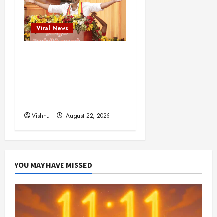
Viral News
விஜய் தவெக மாநாட்டில்
சொன்ன குட்டிக் கதை!
அதன் பின்னணியில் உள்ள
ஆழ்ந்த அரசியல் அர்த்தம்
என்ன?
Vishnu
August 22, 2025
YOU MAY HAVE MISSED