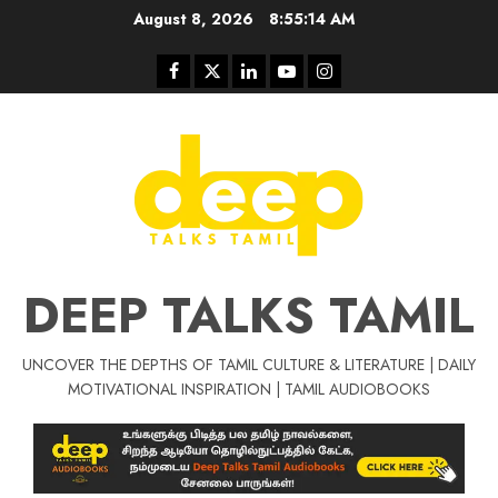
Skip
August 8, 2026
8:55:15 AM
to
content
Facebook
Twitter
Linkedin
Youtube
Instagram
DEEP TALKS TAMIL
UNCOVER THE DEPTHS OF TAMIL CULTURE & LITERATURE | DAILY
MOTIVATIONAL INSPIRATION | TAMIL AUDIOBOOKS
Tamil Motivat
சிறப்பு கட்டுரை