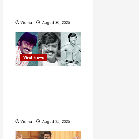
நாளில் ஒரு சிலிர்ப்பூட்டும்
பார்வை
Vishnu
August 30, 2025
Viral News
விஜயகாந்த்: 50க்கும்
மேற்பட்ட புதுமுக
இயக்குநர்களுக்கு
வாய்ப்பளித்த ஒரே நடிகர்!
தமிழ் சினிமா வரலாற்றில்
இது ஒரு சாதனையா?
Vishnu
August 25, 2025