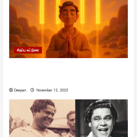
சிறப்பு கட்டுரை
11:11 என்பதன் அர்த்தம் என்ன? பிரபஞ்சம்
உங்களுக்கு அனுப்பும் ரகசிய குறியீடு இதுவாக
இருக்கலாம்!
Deepan
November 13, 2025