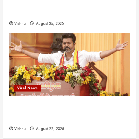
இயக்குநர்களுக்கு வாய்ப்பளித்த ஒரே நடிகர்! தமிழ்
சினிமா வரலாற்றில் இது ஒரு சாதனையா?
Vishnu
August 25, 2025
Viral News
விஜய் தவெக மாநாட்டில் சொன்ன குட்டிக் கதை!
அதன் பின்னணியில் உள்ள ஆழ்ந்த அரசியல் அர்த்தம்
என்ன?
Vishnu
August 22, 2025