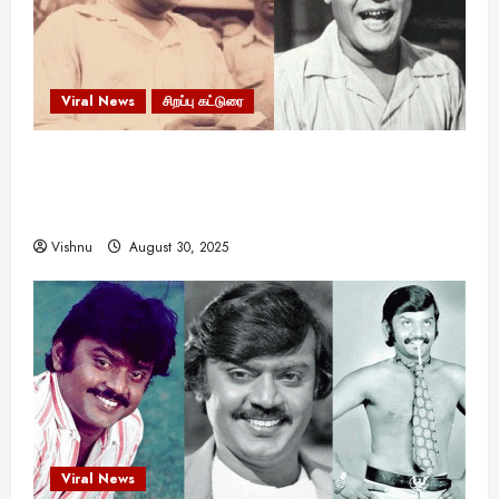
Viral News
சிறப்பு கட்டுரை
எளிமையின் வலிமையால் உயர்ந்த
என்.எஸ்.கிருஷ்ணன்: கலைவாணரின் நினைவு நாளில்
ஒரு சிலிர்ப்பூட்டும் பார்வை
Vishnu
August 30, 2025
Viral News