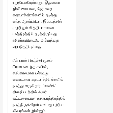
13,
உறுதியாகியுள்ளது. இதுவரை
ய
வை
ய
மி
2025
ங்
இனிமையான, நேர்மறை
ல்
ழ்
க
கதாபாத்திரங்களில் நடித்து
அ
சி
August
ள்
ர்
வந்த ஆண்ட்ரியா, இப்படத்தில்
30,
னி
!
2025
த்
மா
முற்றிலும் வித்தியாசமான
த
வ
பாத்திரத்தில் நடித்திருப்பது
August
ம்
ர
ரசிகர்களிடையே ஆர்வத்தை
22,
எ
லா
ஏற்படுத்தியுள்ளது.
2025
ன்
ற்
ன
றி
?
பிக் பாஸ் நிகழ்ச்சி மூலம்
ல்
இ
பிரபலமடைந்த கவின்,
து
August
சமீபகாலமாக பல்வேறு
22,
ஒ
வகையான கதாபாத்திரங்களில்
2025
ரு
நடித்து வருகிறார். ‘மாஸ்க்’
சா
திரைப்படத்தில் அவர்
த
எவ்வகையான கதாபாத்திரத்தில்
னை
நடித்திருக்கிறார் என்பது பற்றிய
யா
?
விவரங்கள் இன்னும்