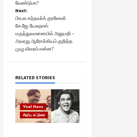
s
வேண்டுமா?
t
Next:
பிரபல கந்தவர்க் குரலோன்
n
கே.ஜே. யேசுதாஸ்
மருத்துவமனையில் அனுமதி –
a
அவரது ஆரோக்கியம் குறித்த
முழு விவரம் என்ன?
v
i
g
RELATED STORIES
a
t
Viral News
i
சிறப்பு கட்டுரை
o
எளிமையின் வலிமையால்