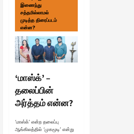
இணைந்து
சத்தமில்லாமல்
முடித்த திரைப்படம்
என்ன?
‘மாஸ்க்’ –
தலைப்பின்
அர்த்தம் என்ன?
‘மாஸ்க்’ என்ற தலைப்பு
ஆங்கிலத்தில் ‘முகமூடி’ என்று