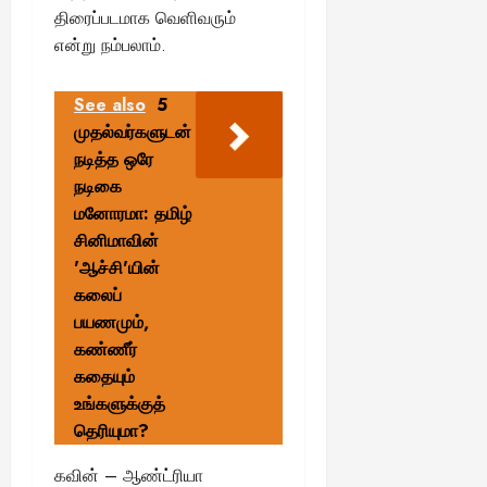
திரைப்படமாக வெளிவரும்
என்று நம்பலாம்.
See also
5
முதல்வர்களுடன்
நடித்த ஒரே
நடிகை
மனோரமா: தமிழ்
சினிமாவின்
'ஆச்சி'யின்
கலைப்
பயணமும்,
கண்ணீர்
கதையும்
உங்களுக்குத்
தெரியுமா?
கவின் – ஆண்ட்ரியா