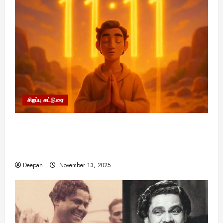
சிறப்பு கட்டுரை
11:11 என்பதன் அர்த்தம் என்ன? பிரபஞ்சம்
உங்களுக்கு அனுப்பும் ரகசிய குறியீடு இதுவாக
இருக்கலாம்!
Deepan
November 13, 2025