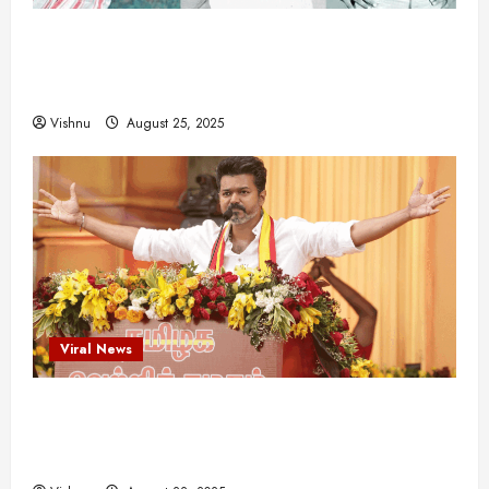
விஜயகாந்த்: 50க்கும் மேற்பட்ட புதுமுக
இயக்குநர்களுக்கு வாய்ப்பளித்த ஒரே நடிகர்! தமிழ்
சினிமா வரலாற்றில் இது ஒரு சாதனையா?
Vishnu
August 25, 2025
Viral News
விஜய் தவெக மாநாட்டில் சொன்ன குட்டிக் கதை!
அதன் பின்னணியில் உள்ள ஆழ்ந்த அரசியல் அர்த்தம்
என்ன?