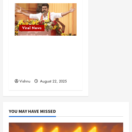
Viral News
விஜய் தவெக மாநாட்டில்
சொன்ன குட்டிக் கதை!
அதன் பின்னணியில் உள்ள
ஆழ்ந்த அரசியல் அர்த்தம்
என்ன?
Vishnu
August 22, 2025
YOU MAY HAVE MISSED