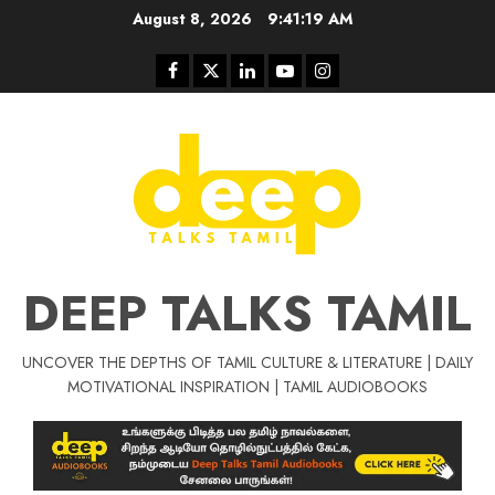
Skip
August 8, 2026
9:41:20 AM
to
content
Facebook
Twitter
Linkedin
Youtube
Instagram
DEEP TALKS TAMIL
UNCOVER THE DEPTHS OF TAMIL CULTURE & LITERATURE | DAILY
MOTIVATIONAL INSPIRATION | TAMIL AUDIOBOOKS
Tamil Motivat
சிறப்பு கட்டுரை