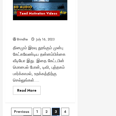
Tamil Motivation Videos
இரவு உறங்கும் கண்களை மூடி
இதை கேளுங்கள்
Brindha
July 16, 2023
தினமும் இரவு தூங்கும் முன்பு
கேட்கவேண்டிய தன்னம்பிக்கை
வீடியோ இது. இதை கேட்டபின்
மொபைல் போன், டிவி, புத்தகம்
பார்க்காமல், உறக்கத்திற்கு
செல்லுங்கள்....
Read
Read More
more
about
இரவு
உறங்கும்
கண்களை
Posts
Previous
1
2
3
4
மூடி
இதை