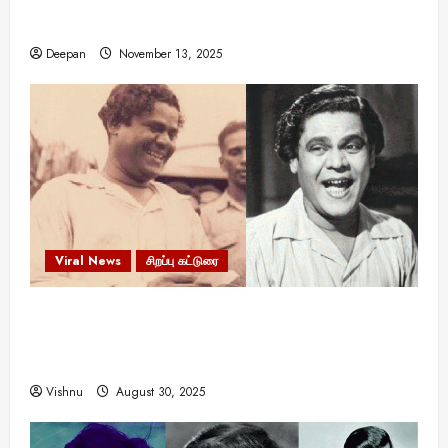
உங்களுக்கு அனுப்பும் ரகசிய குறியீடு இதுவாக
இருக்கலாம்!
Deepan
November 13, 2025
Viral News
சிறப்பு கட்டுரை
எளிமையின் வலிமையால் உயர்ந்த
என்.எஸ்.கிருஷ்ணன்: கலைவாணரின் நினைவு நாளில்
ஒரு சிலிர்ப்பூட்டும் பார்வை
Vishnu
August 30, 2025