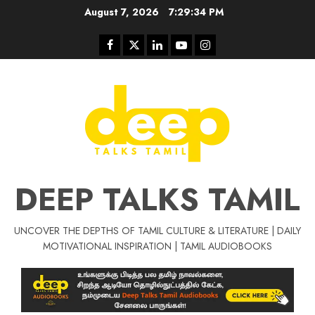
Skip
August 7, 2026
7:29:35 PM
to
content
Facebook
Twitter
Linkedin
Youtube
Instagram
DEEP TALKS TAMIL
UNCOVER THE DEPTHS OF TAMIL CULTURE & LITERATURE | DAILY
MOTIVATIONAL INSPIRATION | TAMIL AUDIOBOOKS
Tamil Motivat
சிறப்பு கட்டுரை
Tamil Motivation Videos
வெற்றி உனதே
மர்மங்கள்
ச