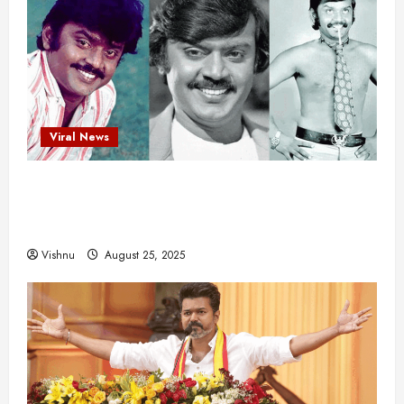
Viral News
விஜயகாந்த்: 50க்கும் மேற்பட்ட புதுமுக
இயக்குநர்களுக்கு வாய்ப்பளித்த ஒரே நடிகர்! தமிழ்
சினிமா வரலாற்றில் இது ஒரு சாதனையா?
Vishnu
August 25, 2025