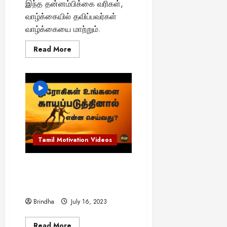
இந்த தன்னம்பிக்கை வரிகள்,
வாழ்க்கையில் தவிப்பவர்கள்
வாழ்க்கையை மாற்றும்.
Read
Read More
more
about
வாழ்க்கையில்
தவிப்பவர்கள்
இந்த
வீடியோவை
ஒரு
முறை
பார்த்தாலே
போதும்
Tamil Motivation Videos
துரோகிகள் உங்களை
காயப்படுத்தினால் என்ன
செய்வது?
Brindha
July 16, 2023
Read
Read More