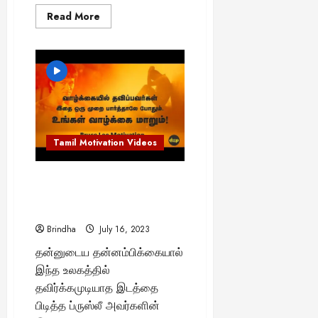
25,
Read
Read More
2025
more
about
மனம்
உடைந்துப்போய்
கவலையாய்
இருப்பவர்கள்
இதை
பார்க்கவும்..!
Tamil Motivation Videos
வாழ்க்கையில் தவிப்பவர்கள்
இந்த வீடியோவை ஒரு முறை
பார்த்தாலே போதும்
Brindha
July 16, 2023
தன்னுடைய தன்னம்பிக்கையால்
இந்த உலகத்தில்
தவிர்க்கமுடியாத இடத்தை
பிடித்த ப்ருஸ்லீ அவர்களின்