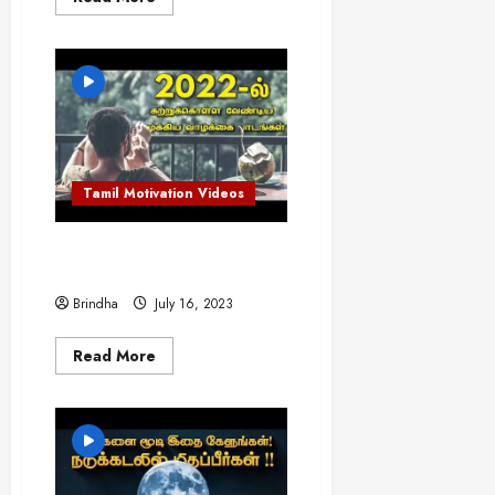
more
about
துரோகிகள்
உங்களை
காயப்படுத்தினால்
என்ன
செய்வது?
Tamil Motivation Videos
2022-ல் கற்றுக்கொள்ள
வேண்டிய வாழ்க்கை பாடங்கள்..!
Brindha
July 16, 2023
Read
Read More
more
about
2022-
ல்
கற்றுக்கொள்ள
வேண்டிய
வாழ்க்கை
பாடங்கள்..!