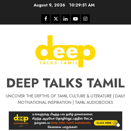
Skip
August 9, 2026
10:29:52 AM
to
content
Facebook
Twitter
Linkedin
Youtube
Instagram
DEEP TALKS TAMIL
UNCOVER THE DEPTHS OF TAMIL CULTURE & LITERATURE | DAILY
MOTIVATIONAL INSPIRATION | TAMIL AUDIOBOOKS
Tamil Motivat
சிறப்பு கட்டுரை
Tamil Motivation Videos
வெற்றி உனதே