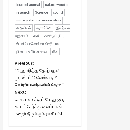
loudest animal
nature wonder
research
Science
sound
underwater communication
அறிவியல்
ஆராய்ச்சி
இயற்கை
அதிசயம்
ஒலி
கண்டுபிடிப்பு
டேனியோனெல்லா செரிப்ரம்
நீர்வாழ் உயிரினங்கள்
மீன்
P
Previous:
“அனுசரித்து தோற்பதா?
o
முரண்பட்டு வெல்வதா? –
வெற்றியாளர்களின் தேர்வு”
s
Next:
t
மொய் வைக்கும் போது ஒரு
ரூபாய் சேர்த்து வைப்பதன்
n
மறைந்திருக்கும் ரகசியம்!
a