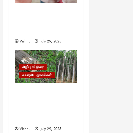
முள்ளை முள்ளால் எடுப்பது
எப்படி? இதன் பின்னால்
ஒளிந்திருக்கும் வியக்க
வைக்கும் அறிவியல்!
Vishnu
July 29, 2025
சிறப்பு கட்டுரை
சுவாரசிய தகவல்கள்
தங்கம், வைரம் கூட இதன்
முன் ஒன்றுமில்லை!
உலகையே வியக்க வைக்கும்
‘கடவுளின் மரம்’ – இதன்
விலை தெரியுமா?
Vishnu
July 29, 2025