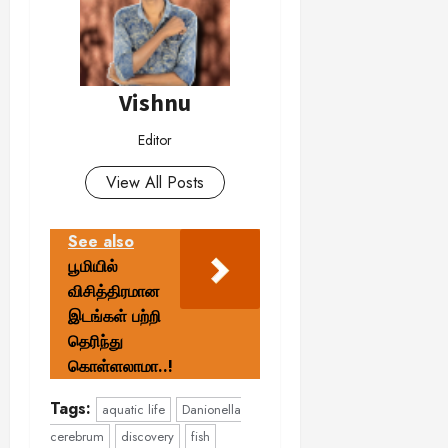
Vishnu
Editor
View All Posts
See also
பூமியில்
விசித்திரமான
இடங்கள் பற்றி
தெரிந்து
கொள்ளலாமா..!
Tags:
aquatic life
Danionella
cerebrum
discovery
fish