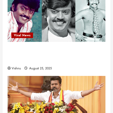
Viral News
விஜயகாந்த்: 50க்கும் மேற்பட்ட புதுமுக
இயக்குநர்களுக்கு வாய்ப்பளித்த ஒரே நடிகர்! தமிழ்
சினிமா வரலாற்றில் இது ஒரு சாதனையா?
Vishnu
August 25, 2025