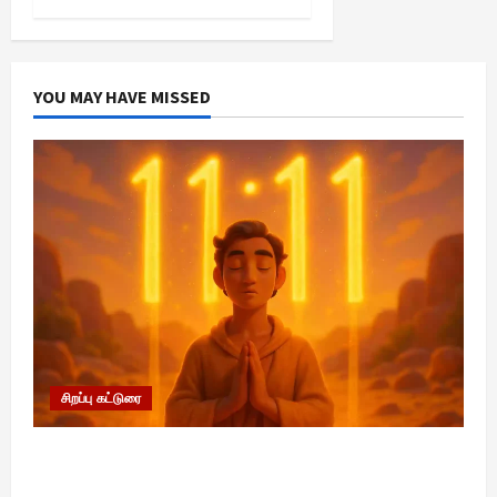
YOU MAY HAVE MISSED
சிறப்பு கட்டுரை
11:11 என்பதன் அர்த்தம் என்ன? பிரபஞ்சம்
உங்களுக்கு அனுப்பும் ரகசிய குறியீடு இதுவாக