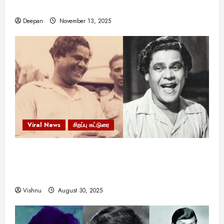
இருக்கலாம்!
Deepan
November 13, 2025
Viral News
சிறப்பு கட்டுரை
எளிமையின் வலிமையால் உயர்ந்த
என்.எஸ்.கிருஷ்ணன்: கலைவாணரின் நினைவு நாளில்
ஒரு சிலிர்ப்பூட்டும் பார்வை
Vishnu
August 30, 2025