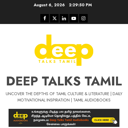
Skip
August 6, 2026
2:29:51 PM
to
content
Facebook
Twitter
Linkedin
Youtube
Instagram
DEEP TALKS TAMIL
UNCOVER THE DEPTHS OF TAMIL CULTURE & LITERATURE | DAILY
Tamil Motivat
MOTIVATIONAL INSPIRATION | TAMIL AUDIOBOOKS
சிறப்பு கட்டுரை
Tamil Motivation Videos
வெற்றி உனதே
மர்மங்கள்
ச
வே
பல்லா
ஒரு