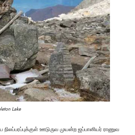
டச்சு கல்லறை: நமது
காலனிய வரலாற்றின
மர்மமான சாட்சியமா
Vishnu
April 6, 2025
leton Lake
்திய நிலப்பரப்புக்குள் ஊடுருவ முயன்ற ஜப்பானியர் ராணுவ