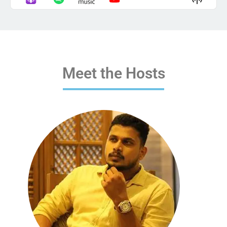
List
Podcas
Informa
Meet the Hosts