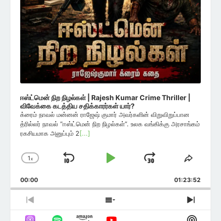
ஈஸ்ட்மென் நிற நிழல்கள் | Rajesh Kumar Crime Thriller |
விவேக்கை கடத்திய சதிக்காரர்கள் யார்?
க்ரைம் நாவல் மன்னன் ராஜேஷ் குமார் அவர்களின் விறுவிறுப்பான
த்ரில்லர் நாவல் ”ஈஸ்ட்மென் நிற நிழல்கள்”. உலக வங்கிக்கு அரசாங்கம்
ரகசியமாக அனுப்பும் 2
[...]
1
x
Skip
Play
Jump
Change
Share
Playback
This
Backward
Pause
Forward
00:00
Rate
01:23:52
Episod
Previous
Show
Next
Episode
Episodes
Episo
Show