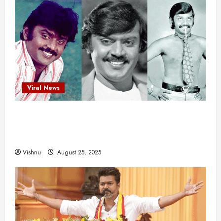
Viral News
விஜயகாந்த்: 50க்கும் மேற்பட்ட புதுமுக
இயக்குநர்களுக்கு வாய்ப்பளித்த ஒரே நடிகர்! தமிழ்
சினிமா வரலாற்றில் இது ஒரு சாதனையா?
Vishnu
August 25, 2025