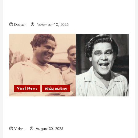
11:11 என்பதன் அர்த்தம் என்ன? பிரபஞ்சம்
உங்களுக்கு அனுப்பும் ரகசிய குறியீடு இதுவாக
இருக்கலாம்!
Deepan
November 13, 2025
Viral News
சிறப்பு கட்டுரை
எளிமையின் வலிமையால் உயர்ந்த
என்.எஸ்.கிருஷ்ணன்: கலைவாணரின் நினைவு நாளில்
ஒரு சிலிர்ப்பூட்டும் பார்வை
Vishnu
August 30, 2025