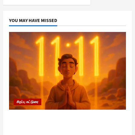
YOU MAY HAVE MISSED
சிறப்பு கட்டுரை
11:11 என்பதன் அர்த்தம் என்ன? பிரபஞ்சம்
உங்களுக்கு அனுப்பும் ரகசிய குறியீடு இதுவாக
இருக்கலாம்!