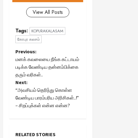
View All Posts
Tags:
KOPURAKALASAM
கோபுர கலசம்
P
Previous:
மனக் கவலையை நீங்க கட்டாயம்
o
படிக்க வேண்டிய தன்னம்பிக்கை
தரும் வரிகள்..
s
Next:
t
“அவசியம் தெரிந்து கொள்ள
வேண்டிய பாரம்பரிய அரிசிகள்..!”
n
– சிறப்புக்கள் என்ன என்ன?
a
v
RELATED STORIES