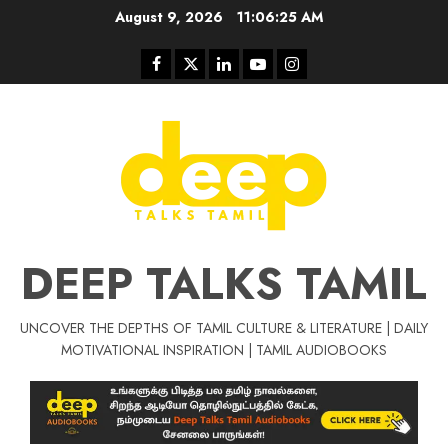
Skip
August 9, 2026
11:06:26 AM
to
content
Facebook
Twitter
Linkedin
Youtube
Instagram
DEEP TALKS TAMIL
UNCOVER THE DEPTHS OF TAMIL CULTURE & LITERATURE | DAILY
MOTIVATIONAL INSPIRATION | TAMIL AUDIOBOOKS
Tamil Motivat
சிறப்பு கட்டுரை
Tamil Motivation Videos
வெற்றி உனதே