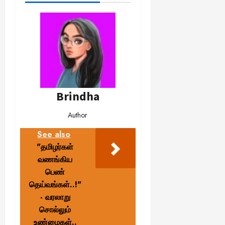
Brindha
Author
See also
"தமிழர்கள்
வணங்கிய
பெண்
தெய்வங்கள்..!"
- வரலாறு
சொல்லும்
உண்மைகள்..