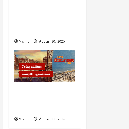
எளிமையின் வலிமையால்
உயர்ந்த என்.எஸ்.கிருஷ்ணன்:
கலைவாணரின் நினைவு
நாளில் ஒரு சிலிர்ப்பூட்டும்
பார்வை
Vishnu
August 30, 2025
சிறப்பு கட்டுரை
சுவாரசிய தகவல்கள்
மெட்ராஸ் தினத்தின்
சுவாரஸ்யமான உண்மைகள்!
நீங்கள் அறியாத
ரகசியங்கள்!
Vishnu
August 22, 2025