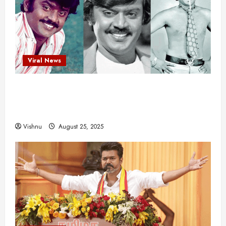
Viral News
விஜயகாந்த்: 50க்கும் மேற்பட்ட புதுமுக
இயக்குநர்களுக்கு வாய்ப்பளித்த ஒரே நடிகர்! தமிழ்
சினிமா வரலாற்றில் இது ஒரு சாதனையா?
Vishnu
August 25, 2025