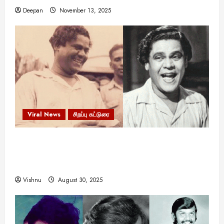
Deepan
November 13, 2025
Viral News
சிறப்பு கட்டுரை
எளிமையின் வலிமையால் உயர்ந்த
என்.எஸ்.கிருஷ்ணன்: கலைவாணரின் நினைவு நாளில்
ஒரு சிலிர்ப்பூட்டும் பார்வை
Vishnu
August 30, 2025