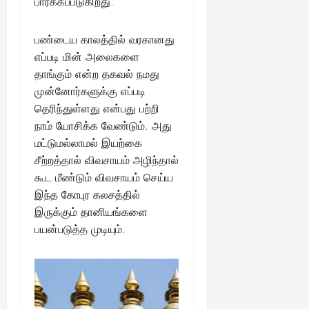
பார்க்கப்படுகிறது.
ங்
ல்
ழ்
க
அ
சி
August
ள்
பண்டைய காலத்தில் வரகானது
ர்
30,
னி
!
2025
த்
எப்படி மின் அலைகளை
மா
த
வ
தாங்கும் என்ற தகவல் நமது
August
ம்
ர
முன்னோர்களுக்கு எப்படி
22,
எ
லா
தெரிந்துள்ளது என்பது பற்றி
2025
ன்
ற்
நாம் யோசிக்க வேண்டும். அது
ன
றி
மட்டுமல்லாமல் இயற்கை
?
ல்
சீற்றத்தால் விவசாயம் அழிந்தால்
இ
கூட மீண்டும் விவசாயம் செய்ய
து
August
22,
ஒ
இந்த கோபுர கலசத்தில்
2025
ரு
இருக்கும் தானியங்களை
சா
பயன்படுத்த முடியும்.
த
னை
யா
?