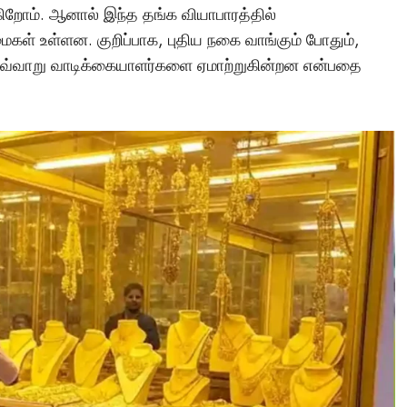
ோம். ஆனால் இந்த தங்க வியாபாரத்தில்
கள் உள்ளன. குறிப்பாக, புதிய நகை வாங்கும் போதும்,
வ்வாறு வாடிக்கையாளர்களை ஏமாற்றுகின்றன என்பதை
மர்மங்கள்
சென்னை அருகே
விநோத எலும்புக்கூட
சிலைகளுடன் இருக்