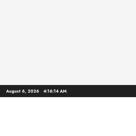
Skip
August 6, 2026
4:16:16 AM
to
content