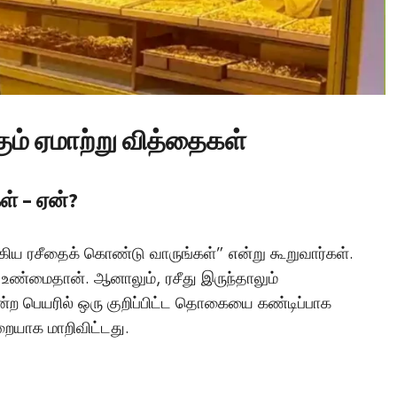
டச்சு கல்லறை: நமது
காலனிய வரலாற்றின
மர்மமான சாட்சியமா
Vishnu
April 6, 2025
ம் ஏமாற்று வித்தைகள்
ள் – ஏன்?
ிய ரசீதைக் கொண்டு வாருங்கள்” என்று கூறுவார்கள்.
ு உண்மைதான். ஆனாலும், ரசீது இருந்தாலும்
 என்ற பெயரில் ஒரு குறிப்பிட்ட தொகையை கண்டிப்பாக
ையாக மாறிவிட்டது.