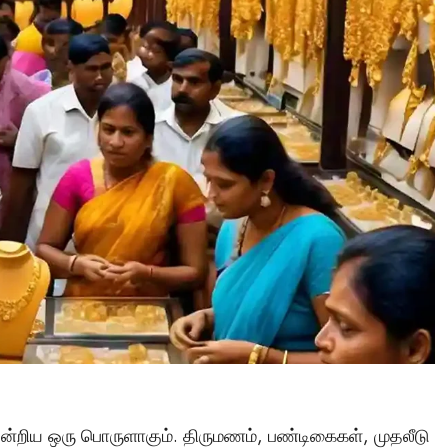
Tamil Motivation Videos
வேண்டிய நேரத்தில்
உங்களுக்கு எதுவும்
கிடைக்கவில்லையா
Brindha
August 6, 2023
ன்றிய ஒரு பொருளாகும். திருமணம், பண்டிகைகள், முதலீடு