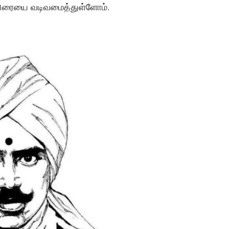
ுரையை வடிவமைத்துள்ளோம்.
மர்மங்கள்
சென்னை அருகே
விநோத எலும்புக்கூட
சிலைகளுடன் இருக்