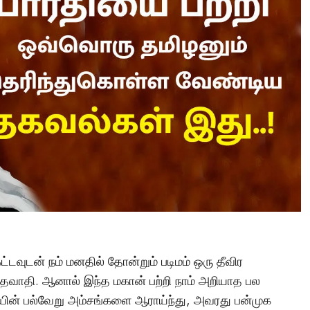
Tamil Motivation Videos
வேண்டிய நேரத்தில்
உங்களுக்கு எதுவும்
கிடைக்கவில்லையா
Brindha
August 6, 2023
்டவுடன் நம் மனதில் தோன்றும் படிமம் ஒரு தீவிர
ருத்தவாதி. ஆனால் இந்த மகான் பற்றி நாம் அறியாத பல
ின் பல்வேறு அம்சங்களை ஆராய்ந்து, அவரது பன்முக