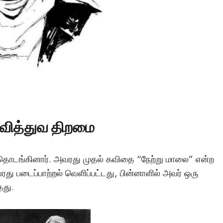
டச்சு கல்லறை: நமது
காலனிய வரலாற்றின
மர்மமான சாட்சியமா
Vishnu
April 6, 2025
வித்துவ திறமை
தொடங்கினார். அவரது முதல் கவிதை “நேற்று மாலை” என்ற
து படைப்பாற்றல் வெளிப்பட்டது, பின்னாளில் அவர் ஒரு
தது.